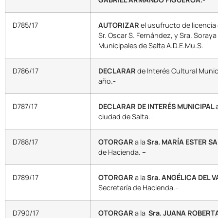
D785/17
AUTORIZAR
el usufructo de licencia
Sr. Oscar S. Fernández, y Sra. Soray
Municipales de Salta A.D.E.Mu.S.-
D786/17
DECLARAR
de Interés Cultural Munic
año.-
D787/17
DECLARAR DE INTERÉS MUNICIPAL
ciudad de Salta.-
D788/17
OTORGAR
a la
Sra. MARÍA ESTER SA
de Hacienda. –
D789/17
OTORGAR
a la
Sra. ANGÉLICA DEL 
Secretaría de Hacienda.-
D790/17
OTORGAR
a la
Sra. JUANA ROBERT