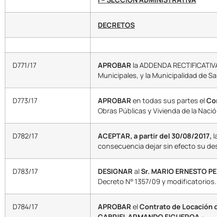
DECRETOS
D771/17
APROBAR
la ADDENDA RECTIFICATIVA 
Municipales, y la Municipalidad de Sa
D773/17
APROBAR
en todas sus partes el
Co
Obras Públicas y Vivienda de la Nación
D782/17
ACEPTAR, a partir del 30/08/2017,
l
consecuencia dejar sin efecto su des
D783/17
DESIGNAR
al
Sr. MARIO ERNESTO PE
Decreto N° 1357/09 y modificatorios.
D784/17
APROBAR
el
Contrato de Locación d
GABRIEL ARMANDO FIGUEROA.-