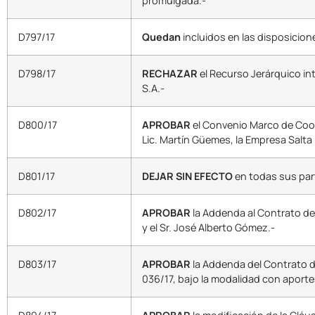
promulgada.-
D797/17
Quedan
incluidos en las disposicione
D798/17
RECHAZAR
el Recurso Jerárquico in
S.A.-
D800/17
APROBAR
el Convenio Marco de Coope
Lic. Martín Güemes, la Empresa Salta
D801/17
DEJAR SIN EFECTO
en todas sus part
D802/17
APROBAR
la Addenda al Contrato de 
y el Sr. José Alberto Gómez.-
D803/17
APROBAR
la Addenda del Contrato d
036/17, bajo la modalidad con aportes