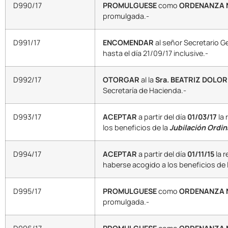
D990/17
PROMULGUESE
como
ORDENANZA N
promulgada.-
D991/17
ENCOMENDAR
al señor Secretario G
hasta el día 21/09/17 inclusive.-
D992/17
OTORGAR
al la
Sra. BEATRIZ DOLO
Secretaría de Hacienda.-
D993/17
ACEPTAR
a partir del día
01/03/17
la 
los beneficios de la
Jubilación Ordin
D994/17
ACEPTAR
a partir del día
01/11/15
la 
haberse acogido a los beneficios de 
D995/17
PROMULGUESE
como
ORDENANZA Nº
promulgada.-