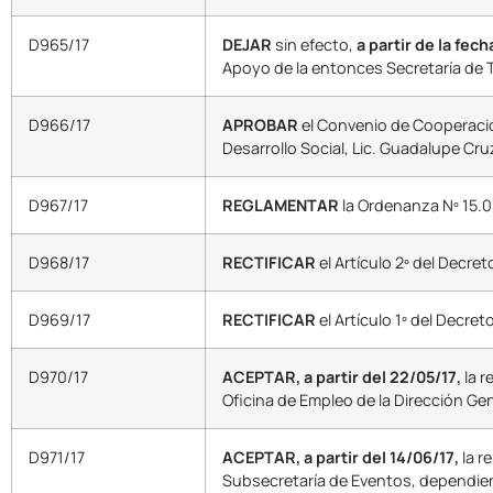
D965/17
DEJAR
sin efecto,
a partir de la fec
Apoyo de la entonces Secretaría de T
D966/17
APROBAR
el Convenio de Cooperación
Desarrollo Social, Lic. Guadalupe Cru
D967/17
REGLAMENTAR
la Ordenanza Nº 15.09
D968/17
RECTIFICAR
el Artículo 2º del Decre
D969/17
RECTIFICAR
el Artículo 1º del Decreto
D970/17
ACEPTAR, a partir del 22/05/17,
la 
Oficina de Empleo de la Dirección Ge
D971/17
ACEPTAR, a partir del 14/06/17,
la r
Subsecretaría de Eventos, dependien