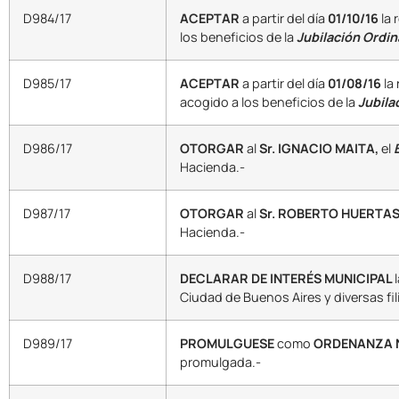
D984/17
ACEPTAR
a partir del día
01/10/16
la 
los beneficios de la
Jubilación Ordin
D985/17
ACEPTAR
a partir del día
01/08/16
la
acogido a los beneficios de la
Jubila
D986/17
OTORGAR
al
Sr. IGNACIO MAITA,
el
Hacienda.-
D987/17
OTORGAR
al
Sr. ROBERTO HUERTA
Hacienda.-
D988/17
DECLARAR DE INTERÉS MUNICIPAL
Ciudad de Buenos Aires y diversas fili
D989/17
PROMULGUESE
como
ORDENANZA Nº
promulgada.-