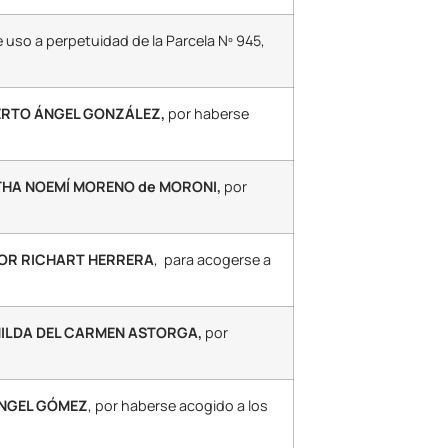
e uso a perpetuidad de la Parcela Nº 945,
ERTO ÁNGEL GONZÁLEZ,
por haberse
RTHA NOEMÍ MORENO de MORONI,
por
TOR RICHART HERRERA
, para acogerse a
NILDA DEL CARMEN ASTORGA,
por
ANGEL GÓMEZ
, por haberse acogido a los