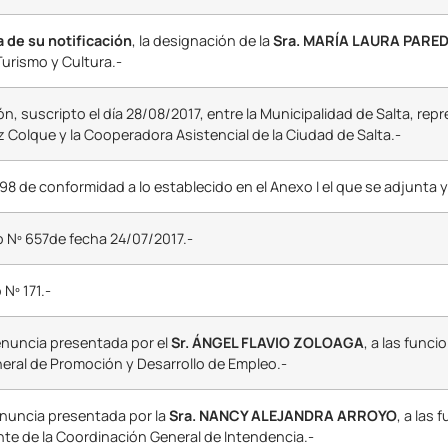
ha de su notificación
, la designación de la
Sra. MARÍA LAURA PARED
urismo y Cultura.-
, suscripto el día 28/08/2017, entre la Municipalidad de Salta, repr
z Colque y la Cooperadora Asistencial de la Ciudad de Salta.-
8 de conformidad a lo establecido en el Anexo I el que se adjunta y
to Nº 657de fecha 24/07/2017.-
 Nº 171.-
renuncia presentada por el
Sr. ÁNGEL FLAVIO ZOLOAGA
, a las func
neral de Promoción y Desarrollo de Empleo.-
enuncia presentada por la
Sra. NANCY ALEJANDRA ARROYO
, a las
te de la Coordinación General de Intendencia.-