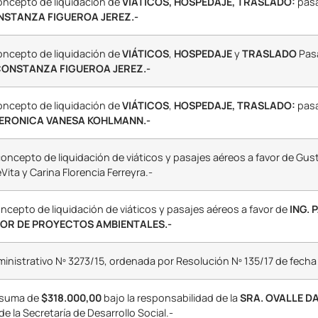
concepto de liquidación de
VIÁTICOS,
HOSPEDAJE,
TRASLADO:
pasa
ONSTANZA FIGUEROA JEREZ.-
concepto de liquidación de
VIÁTICOS
,
HOSPEDAJE
y
TRASLADO
Pasa
 CONSTANZA FIGUEROA JEREZ.-
concepto de liquidación de
VIÁTICOS
,
HOSPEDAJE,
TRASLADO:
pasa
VERONICA VANESA KOHLMANN.-
concepto de liquidación de viáticos y pasajes aéreos a favor de Gu
ita y Carina Florencia Ferreyra.-
oncepto de liquidación de viáticos y pasajes aéreos a favor de
ING.
CTOR DE PROYECTOS AMBIENTALES.-
inistrativo Nº 3273/15, ordenada por Resolución Nº 135/17 de fecha 2
 suma de
$318.000,00
bajo la responsabilidad de la
SRA. OVALLE D
 la Secretaría de Desarrollo Social.-