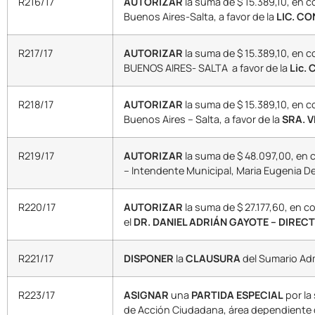
R216/17
AUTORIZAR
la suma de $ 15.389,10, en 
Buenos Aires-Salta, a favor de la
LIC. C
R217/17
AUTORIZAR
la suma de $ 15.389,10, en 
BUENOS AIRES- SALTA a favor de la
Lic.
R218/17
AUTORIZAR
la suma de $ 15.389,10, en 
Buenos Aires – Salta, a favor de la
SRA. 
R219/17
AUTORIZAR
la suma de $ 48.097,00, en 
– Intendente Municipal, Maria Eugenia DeV
R220/17
AUTORIZAR
la suma de $ 27.177,60, en c
el
DR. DANIEL ADRIÁN GAYOTE – DIRE
R221/17
DISPONER
la
CLAUSURA
del Sumario Adm
R223/17
ASIGNAR
una
PARTIDA
ESPECIAL
por la
de Acción Ciudadana, área dependiente de