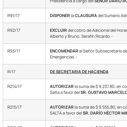
Presidencia a cargo del
SEÑOR DARÍO RO
R91/17
DISPONER
la
CLAUSURA
del Sumario Adm
R92/17
EXCLUIR
del cobro de Adicional del Horar
Alberto y Bruno, Serafín Ricardo.-
R93/17
ENCOMENDAR
al Señor Subsecretario d
Emergencias.-
R/17
DE SECRETARIA DE HACIENDA
R214/17
AUTORIZAR
la suma de $ 9.237,80, en c
Salta a favor del
SR. GUSTAVO MARCELO
R215/17
AUTORIZAR
la suma de $ 9.555,80, en c
SALTA a favor del
SR. DARÍO HÉCTOR MA