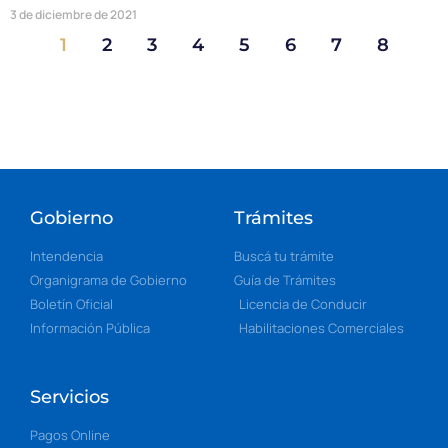
3 de diciembre de 2021
1
2
3
4
5
6
7
8
Gobierno
Trámites
Intendencia
Buscá tu trámite
Organigrama de Gobierno
Guía de Trámites
Boletín Oficial
Licencia de Conducir
Información Pública
Habilitaciones Comerciales
Servicios
Pagos Online