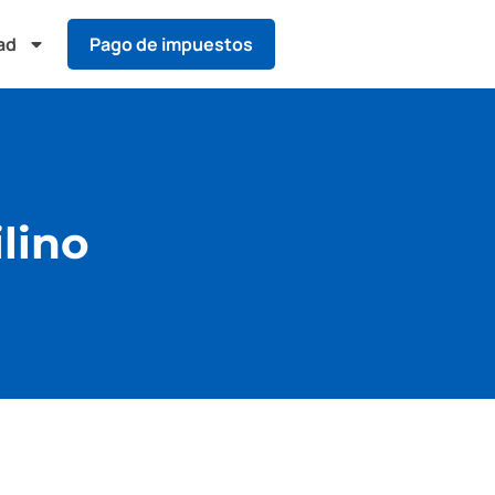
ad
Pago de impuestos
lino