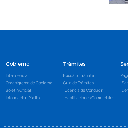
Gobierno
Trámites
Ser
Intendencia
Buscá tu trámite
Pag
Organigrama de Gobierno
Guía de Trámites
Sal
Boletín Oficial
Licencia de Conducir
Def
Información Pública
Habilitaciones Comerciales