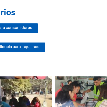
rios
para consumidores
diencia para inquilinos