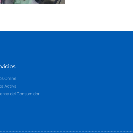
vicios
os Online
ta Activa
ensa del Consumidor