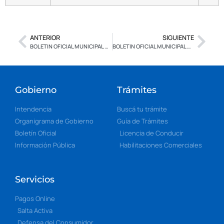
ANTERIOR
SIGUIENTE
BOLETIN OFICIAL MUNICIPAL Nº 2.606 – CON FIRMA DIGITAL
BOLETIN OFICIAL MUNICIPAL Nº 2.608 – CON FIRMA DIGITAL
Gobierno
Trámites
Intendencia
Buscá tu trámite
Organigrama de Gobierno
Guía de Trámites
Boletín Oficial
Licencia de Conducir
Información Pública
Habilitaciones Comerciales
Servicios
Pagos Online
Salta Activa
Defensa del Consumidor