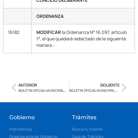
CONCEJO DELIBERANTE
ORDENANZA
16182
MODIFICAR
la Ordenanza N° 16.097, artículo
1°, el que quedará redactado de la siguiente
manera.-
ANTERIOR
SIGUIENTE
BOLETIN OFICIAL MUNICIPAL Nº 2.605 – CON FIRMA DIGITAL
BOLETIN OFICIAL MUNICIPAL Nº 2.607 – CON FIRMA DIGITAL
Gobierno
Trámites
Intendencia
Buscá tu trámite
Organigrama de Gobierno
Guía de Trámites