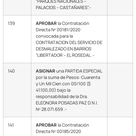
“PARQUES NACIONALES –
PALACIOS – CASTAÑARES”.-
139
APROBAR
la Contratación
Directa Nº 00181/2020
convocada para la
CONTRATACION DEL SERVICIO DE
DESMALEZADO EN BARRIOS
“LIBERTADOR – EL ROSEDAL .-
140
ASIGNAR
una PARTIDA ESPECIAL
por la suma de Pesos: Cuarenta
y Un Mil Cien con 00/100 ($
41.100,00) bajo la
responsabilidad de la Dra.
ELEONORA POSADAS PAZ D.N.I.
Nº 28.071.659 .-
141
APROBAR
la Contratación
Directa Nº 00185/2020