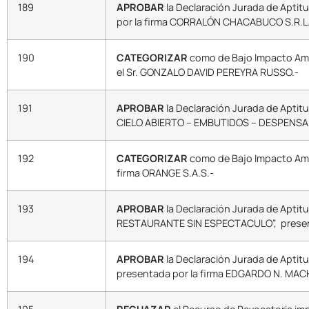
189
APROBAR
la Declaración Jurada de Aptit
por la firma CORRALÓN CHACABUCO S.R.L
190
CATEGORIZAR
como de Bajo Impacto Ambi
el Sr. GONZALO DAVID PEREYRA RUSSO.-
191
APROBAR
la Declaración Jurada de Apti
CIELO ABIERTO – EMBUTIDOS – DESPENSA.”
192
CATEGORIZAR
como de Bajo Impacto Ambi
firma ORANGE S.A.S.-
193
APROBAR
la Declaración Jurada de Apti
RESTAURANTE SIN ESPECTACULO”, presenta
194
APROBAR
la Declaración Jurada de Apt
presentada por la firma EDGARDO N. MACH