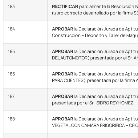
183
RECTIFICAR
parcialmente la Resolución N
rubro correcto desarrollado por la firma S
184
APROBAR
la Declaración Jurada de Aptitud
Construccion – Deposito y Taller de Maquin
185
APROBAR
la Declaración Jurada de Apti
DEL AUTOMOTOR”, presentada por el Sr. 
186
APROBAR
la Declaración Jurada de Apti
PARA CLIENTES”, presentada por la firma 
187
APROBAR
la Declaración Jurada de Apti
presentada por el Sr. ISIDRO REY HOMEZ.-
188
APROBAR
la Declaración Jurada de Apti
VEGETAL CON CAMARA FRIGORIFICA – OFICI