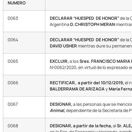
NUMERO
0063
DECLARAR “HUESPED DE HONOR”
de la 
Argentina
D. CHRISTOPH MERAN
mientras
0064
DECLARAR “HUESPED DE HONOR”
de la 
DAVID USHER
mientras dure su permanenc
0065
EXCLUIR,
a los
Sres. FRANCISCO MARIA
Nº0062/2020, en virtud de lo expresado e
0066
RECTIFICAR, a partir del 10/12/2019,
el 
BALDERRAMA DE ARIZAGA
y
María Fern
0067
DESIGNAR,
a las personas que se mencio
Animal,
dependiente de la Secretaría de 
0068
DESIGNAR, a partir de la fecha,
al
Sr. AL
en la Sec. de Economía y Hacienda, percib