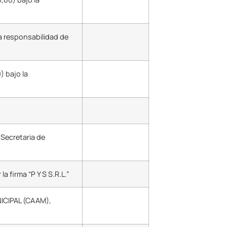
a responsabilidad de
) bajo la
 Secretaria de
 firma “P Y S S.R.L.”
NICIPAL (CAAM),