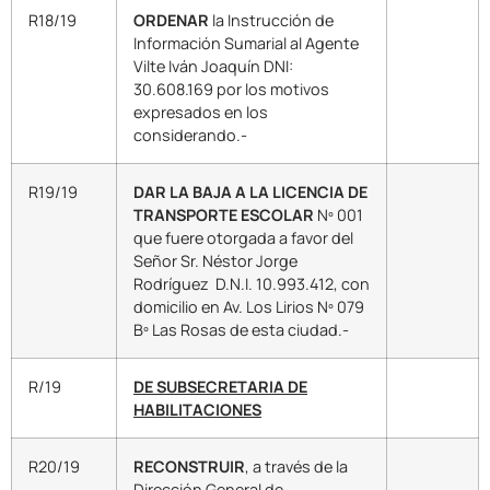
R18/19
ORDENAR
la Instrucción de
Información Sumarial al Agente
Vilte Iván Joaquín DNI:
30.608.169 por los motivos
expresados en los
considerando.-
R19/19
DAR LA BAJA A LA LICENCIA DE
TRANSPORTE ESCOLAR
Nº 001
que fuere otorgada a favor del
Señor Sr. Néstor Jorge
Rodríguez D.N.I. 10.993.412, con
domicilio en Av. Los Lirios Nº 079
Bº Las Rosas de esta ciudad.-
R/19
DE SUBSECRETARIA DE
HABILITACIONES
R20/19
RECONSTRUIR
, a través de la
Dirección General de