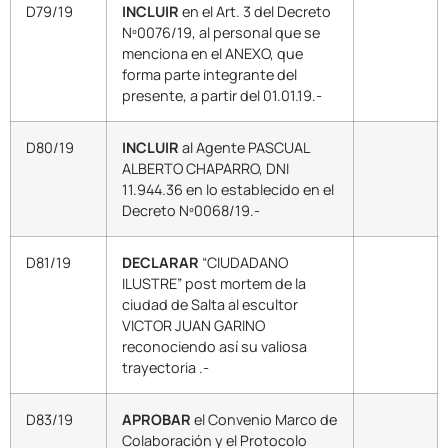
D79/19
INCLUIR
en el Art. 3 del Decreto
Nº0076/19, al personal que se
menciona en el ANEXO, que
forma parte integrante del
presente, a partir del 01.01.19.-
D80/19
INCLUIR
al Agente PASCUAL
ALBERTO CHAPARRO, DNI
11.944.36 en lo establecido en el
Decreto Nº0068/19.-
D81/19
DECLARAR
“CIUDADANO
ILUSTRE” post mortem de la
ciudad de Salta al escultor
VICTOR JUAN GARINO
reconociendo así su valiosa
trayectoria .-
D83/19
APROBAR
el Convenio Marco de
Colaboración y el Protocolo