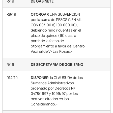
R/19
DE GABINETE
R8/19
OTORGAR
UNA SUBVENCION
por la suma de PESOS CIEN MIL
CON 00/100 ($ 100.000,00),
debiendo rendir cuentas en el
plazo de quince (15) días, a
partir de la fecha de
otorgamiento a favor del Centro
Vecinal de Vº Las Rosas.-
R/19
DE SECRETARIA DE GOBIERNO
R14/19
DISPONER
la CLAUSURA de los
Sumarios Administrativos
ordenado por Decretos Nº
0478/1997 y 1099/97 por los
motivos citados en los
Considerando.-