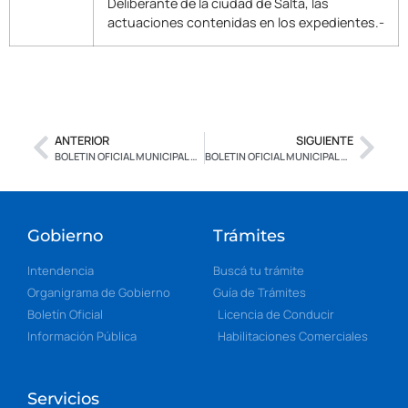
Deliberante de la ciudad de Salta, las
actuaciones contenidas en los expedientes.-
ANTERIOR
SIGUIENTE
BOLETIN OFICIAL MUNICIPAL N° 2.592 – EDICION ESPECIAL – CON FIRMA DIGITAL
BOLETIN OFICIAL MUNICIPAL N° 2.594 – CON FIRMA DIGITAL – EDICION ESPECIAL
Gobierno
Trámites
Intendencia
Buscá tu trámite
Organigrama de Gobierno
Guía de Trámites
Boletín Oficial
Licencia de Conducir
Información Pública
Habilitaciones Comerciales
Servicios