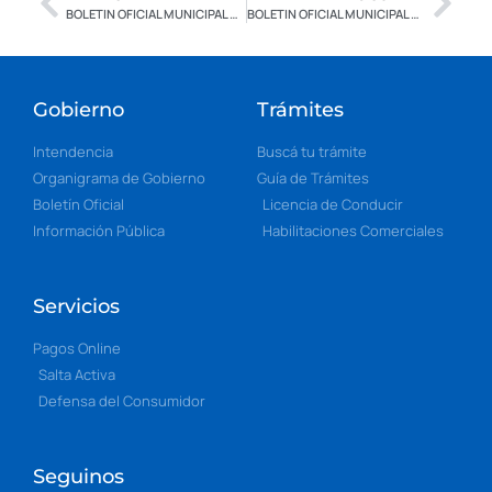
BOLETIN OFICIAL MUNICIPAL N° 2.591 – CON FIRMA DIGITAL
BOLETIN OFICIAL MUNICIPAL N° 2.593 – CON FIRMA DIGITAL
Gobierno
Trámites
Intendencia
Buscá tu trámite
Organigrama de Gobierno
Guía de Trámites
Boletín Oficial
Licencia de Conducir
Información Pública
Habilitaciones Comerciales
Servicios
Pagos Online
Salta Activa
Defensa del Consumidor
Seguinos