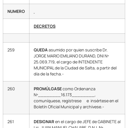
NUMERO
DECRETOS
259
QUEDA
asumido por quien suscribe Dr.
JORGE MARIO EMILIANO DURAND, DNI Nº
25.069.719, el cargo de INTENDENTE
MUNICIPAL de la Ciudad de Salta, a partir del
día de la fecha.-
260
PROMÚLGASE
como Ordenanza
Nº________16.173________,
comuníquese, regístrese e insértese en el
Boletín Oficial Municipal y archívese.-
261
DESIGNAR
en el cargo de JEFE de GABINETE al
Lic. JUAN MANUEL CHALABE, D.N.I. Nº