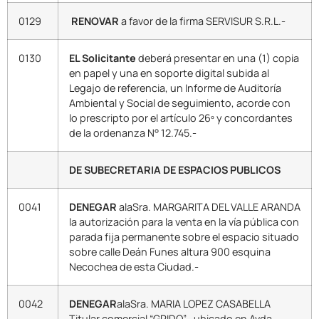
0129
RENOVAR
a favor de la firma SERVISUR S.R.L.-
0130
EL Solicitante
deberá presentar en una (1) copia
en papel y una en soporte digital subida al
Legajo de referencia, un Informe de Auditoría
Ambiental y Social de seguimiento, acorde con
lo prescripto por el artículo 26º y concordantes
de la ordenanza N° 12.745.-
DE SUBECRETARIA DE ESPACIOS PUBLICOS
0041
DENEGAR
alaSra. MARGARITA DEL VALLE ARANDA
la autorización para la venta en la vía pública con
parada fija permanente sobre el espacio situado
sobre calle Deán Funes altura 900 esquina
Necochea de esta Ciudad.-
0042
DENEGAR
alaSra. MARIA LOPEZ CASABELLA
Titular comercial “GRIDO” , ubicado en Avda.