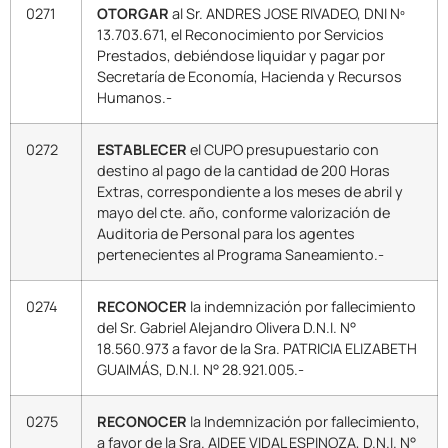
0271
OTORGAR
al Sr. ANDRES JOSE RIVADEO, DNI Nº
13.703.671, el Reconocimiento por Servicios
Prestados, debiéndose liquidar y pagar por
Secretaría de Economía, Hacienda y Recursos
Humanos.-
0272
ESTABLECER
el CUPO presupuestario con
destino al pago de la cantidad de 200 Horas
Extras, correspondiente a los meses de abril y
mayo del cte. año, conforme valorización de
Auditoria de Personal para los agentes
pertenecientes al Programa Saneamiento.-
0274
RECONOCER
la indemnización por fallecimiento
del Sr. Gabriel Alejandro Olivera D.N.I. N°
18.560.973 a favor de la Sra. PATRICIA ELIZABETH
GUAIMÁS, D.N.I. N° 28.921.005.-
0275
RECONOCER
la Indemnización por fallecimiento,
a favor de la Sra. AIDEE VIDAL ESPINOZA, D.N.I. N°