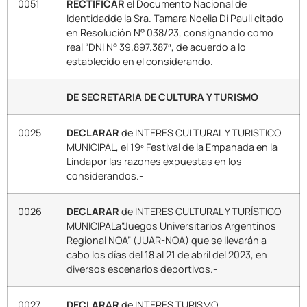
0051
RECTIFICAR
el Documento Nacional de
Identidadde la Sra. Tamara Noelia Di Pauli citado
en Resolución N° 038/23, consignando como
real “DNI N° 39.897.387″, de acuerdo a lo
establecido en el considerando.-
DE SECRETARIA DE CULTURA Y TURISMO
0025
DECLARAR
de INTERES CULTURAL Y TURISTICO
MUNICIPAL, el 19º Festival de la Empanada en la
Lindapor las razones expuestas en los
considerandos.-
0026
DECLARAR
de INTERES CULTURAL Y TURÍSTICO
MUNICIPALa“Juegos Universitarios Argentinos
Regional NOA” (JUAR-NOA) que se llevarán a
cabo los días del 18 al 21 de abril del 2023, en
diversos escenarios deportivos.-
0027
DECLARAR
de INTERES TURISMO