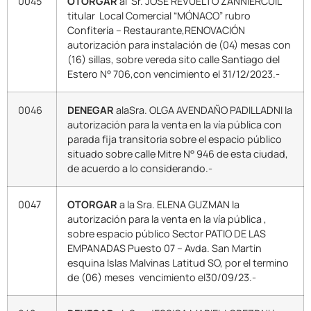
0045
OTORGAR
al Sr. JOSE REVUELTO ZANNIERCUIL
titular Local Comercial “MÓNACO” rubro
Confitería – Restaurante,RENOVACIÓN
autorización para instalación de (04) mesas con
(16) sillas, sobre vereda sito calle Santiago del
Estero N° 706,con vencimiento el 31/12/2023.-
0046
DENEGAR
alaSra. OLGA AVENDAÑO PADILLADNI la
autorización para la venta en la vía pública con
parada fija transitoria sobre el espacio público
situado sobre calle Mitre N° 946 de esta ciudad,
de acuerdo a lo considerando.-
0047
OTORGAR
a la Sra. ELENA GUZMAN la
autorización para la venta en la vía pública ,
sobre espacio público Sector PATIO DE LAS
EMPANADAS Puesto 07 – Avda. San Martin
esquina Islas Malvinas Latitud SO, por el termino
de (06) meses vencimiento el30/09/23.-