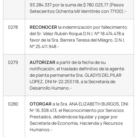
93.284.337 por la suma de $ 780.023,77 (Pesos
Setecientos Ochenta Mil Veintitrés con 77100).-
0278
RECONOCER
la indemnización por fallecimiento
del Sr. Vélez Rubén Roque D.N.I. N° 18.474.478 a
favor de la Sra. Barrera Teresa del Milagro, D.N.I.
N° 25.411.948.-
0279
AUTORIZAR
a partir de la fecha de su
notificación, el traslado definitivo de la agente
de planta permanente Sra. GLADYS DEL PILAR
LOPEZ, DNI Nº 22.253.118, a la Secretaría de
Desarrollo Humano.-
0280
OTORGAR
a la Sra. ANA ELIZABETH BURGOS, DNI
Nº 16.308.413, el Reconocimiento por Servicios
Prestados, debiéndose liquidar y pagar por
Secretaría de Economía, Hacienda y Recursos
Humanos.-