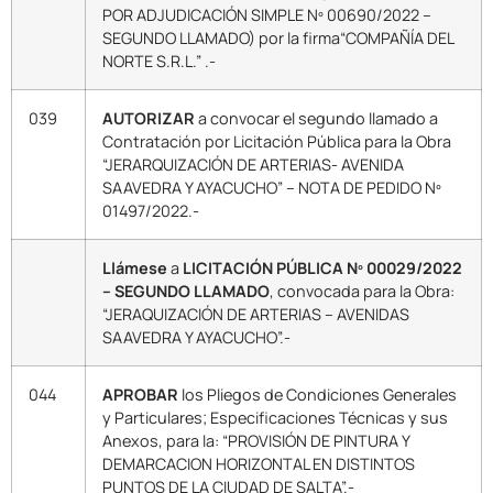
POR ADJUDICACIÓN SIMPLE Nº 00690/2022 –
SEGUNDO LLAMADO) por la firma“COMPAÑÍA DEL
NORTE S.R.L.” .-
039
AUTORIZAR
a convocar el segundo llamado a
Contratación por Licitación Pública para la Obra
“JERARQUIZACIÓN DE ARTERIAS- AVENIDA
SAAVEDRA Y AYACUCHO” – NOTA DE PEDIDO Nº
01497/2022.-
Llámese
a
LICITACIÓN PÚBLICA Nº 00029/2022
– SEGUNDO LLAMADO
, convocada para la Obra:
“JERAQUIZACIÓN DE ARTERIAS – AVENIDAS
SAAVEDRA Y AYACUCHO”.-
044
APROBAR
los Pliegos de Condiciones Generales
y Particulares; Especificaciones Técnicas y sus
Anexos, para la: “PROVISIÓN DE PINTURA Y
DEMARCACION HORIZONTAL EN DISTINTOS
PUNTOS DE LA CIUDAD DE SALTA”.-