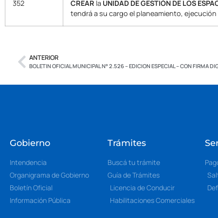
352
CREAR
la
UNIDAD DE GESTIÓN DE LOS ESPA
tendrá a su cargo el planeamiento, ejecución
ANTERIOR
BOLETIN OFICIAL MUNICIPAL N° 2.526 – EDICION ESPECIAL – CON FIRMA DI
Gobierno
Trámites
Ser
Intendencia
Buscá tu trámite
Pag
Organigrama de Gobierno
Guía de Trámites
Sal
Boletín Oficial
Licencia de Conducir
Def
Información Pública
Habilitaciones Comerciales