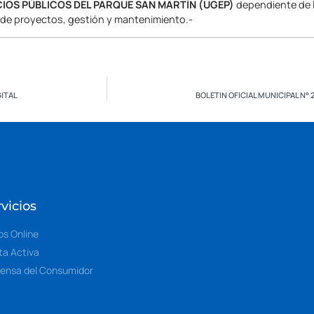
CIOS PÚBLICOS DEL PARQUE SAN MARTÍN (UGEP)
dependiente de l
 de proyectos, gestión y mantenimiento.-
GITAL
BOLETIN OFICIAL MUNICIPAL N° 
vicios
os Online
ta Activa
ensa del Consumidor