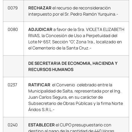
0079
RECHAZAR
el recurso de reconsideración
interpuesto por el Sr. Pedro Ramón Yurquina.-
0080
ADJUDICAR
a favor de la Sra. VIOLETA ELIZABETH
RIVAS, la Concesión de Uso a Perpetuidad del
Lote Nº 657, Sección “O”, Zona 1ra., localizado en
el Cementerio de la Santa Cruz.-
DE SECRETARIA DE ECONOMIA, HACIENDA Y
RECURSOS HUMANOS
0237
RATIFICAR
el Convenio celebrado entre la
Municipalidad de Salta, representada por el Ing.
Juan Carlos Segura, en su carácter de
Subsecretario de Obras Públicas y la firma Norte
Áridos S.R.L.-
0240
ESTABLECER
el CUPO presupuestario con
destino al pago de la cantidad de 440 Horas