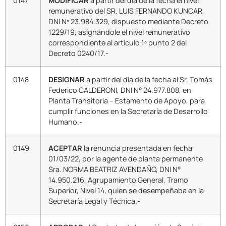
0147
MODIFICAR
a partir del día de la fecha el nivel
remunerativo del SR. LUIS FERNANDO KUNCAR,
DNI Nº 23.984.329, dispuesto mediante Decreto
1229/19, asignándole el nivel remunerativo
correspondiente al artículo 1º punto 2 del
Decreto 0240/17.-
0148
DESIGNAR
a partir del día de la fecha al Sr. Tomás
Federico CALDERONI, DNI N° 24.977.808, en
Planta Transitoria – Estamento de Apoyo, para
cumplir funciones en la Secretaría de Desarrollo
Humano.-
0149
ACEPTAR
la renuncia presentada en fecha
01/03/22, por la agente de planta permanente
Sra. NORMA BEATRIZ AVENDAÑO, DNI N°
14.950.216, Agrupamiento General, Tramo
Superior, Nivel 14, quien se desempeñaba en la
Secretaría Legal y Técnica.-