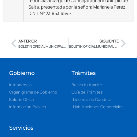
renuncia al cargo de Concejal por el municipio de
Salta, presentada por la señora Marianela Perez,
D.N.I. N° 23.953.654.-
ANTERIOR
SIGUIENTE
BOLETIN OFICIAL MUNICIPAL N° 2.481 – EDICION ESPECIAL – CON FIRMA DIGITAL
BOLETIN OFICIAL MUNICIPAL N° 2.483 – EDICION ESPECIAL – CON FIRMA DIGITAL
Gobierno
Trámites
Intendencia
Buscá tu trámite
Organigrama de Gobierno
Guía de Trámites
Boletín Oficial
Licencia de Conducir
Información Pública
Habilitaciones Comerciales
Servicios