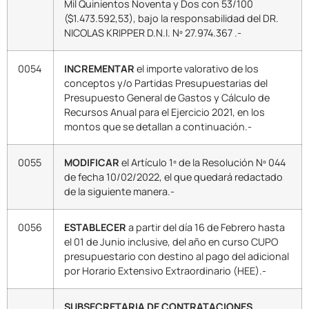
Mil Quinientos Noventa y Dos con 53/100
($1.473.592,53), bajo la responsabilidad del DR.
NICOLAS KRIPPER D.N.I. Nº 27.974.367 .-
0054
INCREMENTAR
el importe valorativo de los
conceptos y/o Partidas Presupuestarias del
Presupuesto General de Gastos y Cálculo de
Recursos Anual para el Ejercicio 2021, en los
montos que se detallan a continuación.-
0055
MODIFICAR
el Artículo 1º de la Resolución Nº 044
de fecha 10/02/2022, el que quedará redactado
de la siguiente manera.-
0056
ESTABLECER
a partir del día 16 de Febrero hasta
el 01 de Junio inclusive, del año en curso CUPO
presupuestario con destino al pago del adicional
por Horario Extensivo Extraordinario (HEE).-
SUBSECRETARIA DE CONTRATACIONES