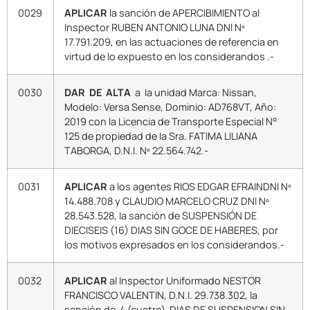
0029
APLICAR
la sanción de APERCIBIMIENTO al
Inspector RUBEN ANTONIO LUNA DNI Nº
17.791.209, en las actuaciones de referencia en
virtud de lo expuesto en los considerandos .-
0030
DAR DE ALTA
a la unidad Marca: Nissan,
Modelo: Versa Sense, Dominio: AD768VT, Año:
2019 con la Licencia de Transporte Especial N°
125 de propiedad de la Sra. FATIMA LILIANA
TABORGA, D.N.I. Nº 22.564.742.-
0031
APLICAR
a los agentes RIOS EDGAR EFRAINDNI Nº
14.488.708 y CLAUDIO MARCELO CRUZ DNI Nº
28.543.528, la sanción de SUSPENSIÓN DE
DIECISEIS (16) DIAS SIN GOCE DE HABERES, por
los motivos expresados en los considerandos.-
0032
APLICAR
al Inspector Uniformado NESTOR
FRANCISCO VALENTIN, D.N.I. 29.738.302, la
sanción de 4 (cuatro) DIAS DE SUSPENSION SIN