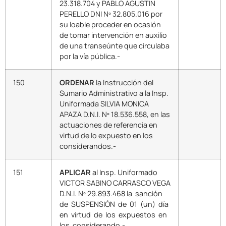
23.318.704 y PABLO AGUSTIN
PERELLO DNI Nº 32.805.016 por
su loable proceder en ocasión
de tomar intervención en auxilio
de una transeúnte que circulaba
por la vía pública.-
150
ORDENAR
la Instrucción del
Sumario Administrativo a la Insp.
Uniformada SILVIA MONICA
APAZA D.N.I. Nº 18.536.558, en las
actuaciones de referencia en
virtud de lo expuesto en los
considerandos.-
151
APLICAR
al Insp. Uniformado
VICTOR SABINO CARRASCO VEGA
D.N.I. Nº 29.893.468 la sanción
de SUSPENSIÓN de 01 (un) día
en virtud de los expuestos en
los considerando.-