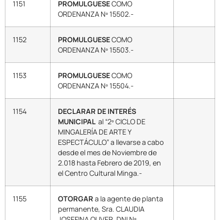
1151
PROMULGUESE
COMO
ORDENANZA Nº 15502.-
1152
PROMULGUESE
COMO
ORDENANZA Nº 15503.-
1153
PROMULGUESE
COMO
ORDENANZA Nº 15504.-
1154
DECLARAR DE INTERÉS
MUNICIPAL
al “2º CICLO DE
MINGALERÍA DE ARTE Y
ESPECTÁCULO” a llevarse a cabo
desde el mes de Noviembre de
2.018 hasta Febrero de 2019, en
el Centro Cultural Minga.-
1155
OTORGAR
a la agente de planta
permanente, Sra. CLAUDIA
JOSEFINA OLIVER, DNI Nº