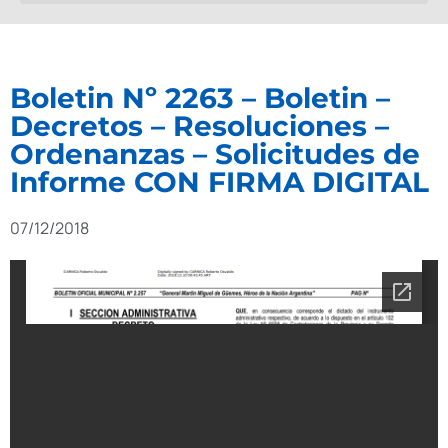
Boletin Nº 2263 – Boletin –
Decretos – Resoluciones –
Ordenanzas – Solicitudes de
Informe CON FIRMA DIGITAL
07/12/2018