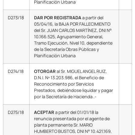
Planificación Urbana
D273/18
DAR POR REGISTRADA
a partir del
05/04/16, la BAJA POR FALLECIMIENTO
del Sr. JUAN CARLOS MARTÍNEZ, DNI N°
10.166.525, Agrupamiento General,
Tramo Ejecución, Nivel 10, dependiente
de la Secretaría Obras Públicas y
Planificación Urbana
D274/18
OTORGAR
al Sr. MIGUEL ANGEL RUIZ,
D.N.I. Nº 13.203.986, el Beneficio de
Reconocimiento por Servicios
Prestados, debiéndose liquidar y pagar
por la Secretaría de Hacienda .-
D275/18
ACEPTAR
a partir del 01/01/18 la
renuncia presentada por el agente de
planta permanente Sr. MARIO
HUMBERTO BUSTOS, DNI N° 10.421.169,