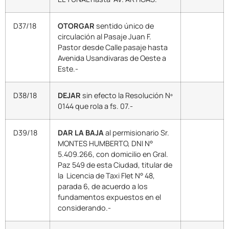
D37/18
OTORGAR
sentido único de
circulación al Pasaje Juan F.
Pastor desde Calle pasaje hasta
Avenida Usandivaras de Oeste a
Este.-
D38/18
DEJAR
sin efecto la Resolución Nº
0144 que rola a fs. 07.-
D39/18
DAR LA BAJA
al permisionario Sr.
MONTES HUMBERTO, DNI N°
5.409.266, con domicilio en Gral.
Paz 549 de esta Ciudad, titular de
la Licencia de Taxi Flet N° 48,
parada 6, de acuerdo a los
fundamentos expuestos en el
considerando.-