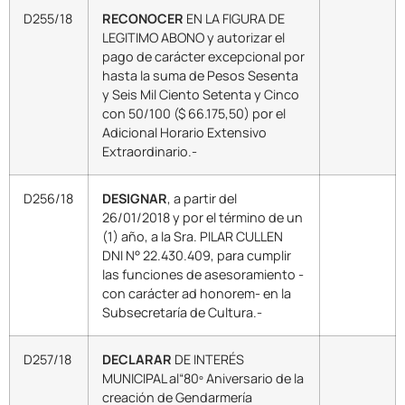
D255/18
RECONOCER
EN LA FIGURA DE
LEGITIMO ABONO y autorizar el
pago de carácter excepcional por
hasta la suma de Pesos Sesenta
y Seis Mil Ciento Setenta y Cinco
con 50/100 ($ 66.175,50) por el
Adicional Horario Extensivo
Extraordinario.-
D256/18
DESIGNAR
, a partir del
26/01/2018 y por el término de un
(1) año, a la Sra. PILAR CULLEN
DNI N° 22.430.409, para cumplir
las funciones de asesoramiento -
con carácter ad honorem- en la
Subsecretaría de Cultura.-
D257/18
DECLARAR
DE INTERÉS
MUNICIPAL al“80º Aniversario de la
creación de Gendarmería