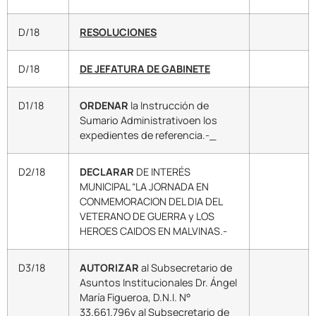
D/18
RESOLUCIONES
D/18
DE JEFATURA DE GABINETE
D1/18
ORDENAR
la Instrucción de
Sumario Administrativoen los
expedientes de referencia.-_
D2/18
DECLARAR
DE INTERÉS
MUNICIPAL “LA JORNADA EN
CONMEMORACION DEL DIA DEL
VETERANO DE GUERRA y LOS
HEROES CAIDOS EN MALVINAS.-
D3/18
AUTORIZAR
al Subsecretario de
Asuntos Institucionales Dr. Ángel
María Figueroa, D.N.I. N°
33.661.796y al Subsecretario de