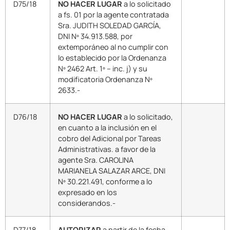
D75/18
NO HACER LUGAR
a lo solicitado
a fs. 01 por la agente contratada
Sra. JUDITH SOLEDAD GARCÍA,
DNI Nº 34.913.588, por
extemporáneo al no cumplir con
lo establecido por la Ordenanza
Nº 2462 Art. 1º – inc. j) y su
modificatoria Ordenanza Nº
2633.-
D76/18
NO HACER LUGAR
a lo solicitado,
en cuanto a la inclusión en el
cobro del Adicional por Tareas
Administrativas. a favor de la
agente Sra. CAROLINA
MARIANELA SALAZAR ARCE, DNI
Nº 30.221.491, conforme a lo
expresado en los
considerandos.-
D77/18
AUTORIZAR
a partir de la fecha