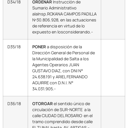
D34/18
ORDENAR
Instrucción de
Sumario Administrativo
alaInsp.ROXANA CAMPOS PADILLA
Nº30.806.928, en las actuaciones
de referencia en virtud de lo
expuesto en losconsiderando.-
D35/18
PONER
a disposición de la
Dirección General de Personal de
la Municipalidad de Salta a los
Agentes Operarios JUAN
GUSTAVO DIAZ, con DNI N°
24.638.191 y ARIEL FERNANDO
AGUIRRE con D.N.I. N°
34.031.905.-
D36/18
OTORGAR
el sentido único de
circulación de SUR-NORTE a la
calle CIUDAD DEL ROSARIO en el
tramo comprendido desde calle
EL TUNAL hasta AV. ARTIGAS.-