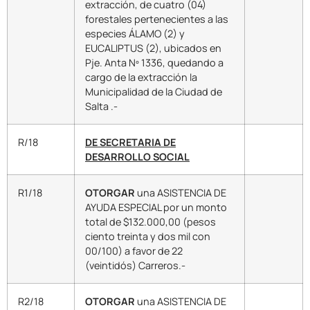
extracción, de cuatro (04)
forestales pertenecientes a las
especies ÁLAMO (2) y
EUCALIPTUS (2), ubicados en
Pje. Anta Nº 1336, quedando a
cargo de la extracción la
Municipalidad de la Ciudad de
Salta .-
R/18
DE SECRETARIA DE
DESARROLLO SOCIAL
R1/18
OTORGAR
una ASISTENCIA DE
AYUDA ESPECIAL por un monto
total de $132.000,00 (pesos
ciento treinta y dos mil con
00/100) a favor de 22
(veintidós) Carreros.-
R2/18
OTORGAR
una ASISTENCIA DE