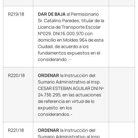
R219/18
DAR DE BAJA
al Permisionario
Sr. Catalino Paredes, titular de la
Licencia de Transporte Escolar
N°029, DNI.16.000.970 con
domicilio en Moldes 964 de esta
Ciudad, de acuerdo a los
fundamentos expuestos en el
considerando .-
R220/18
ORDENAR
la Instrucción del
Sumario Administrativo al Insp.
CESAR ESTEBAN AGUILAR DNI Nº
24.736.295, en las actuaciones
de referencia en virtud de lo
expuesto en los
considerandos.-
R221/18
ORDENAR
la Instrucción del
Sumario Administrativo al Insp.