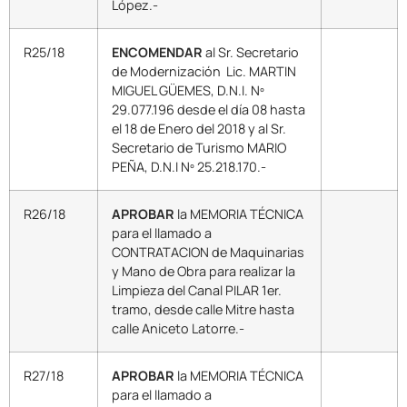
López.-
R25/18
ENCOMENDAR
al Sr. Secretario
de Modernización Lic. MARTIN
MIGUEL GÜEMES, D.N.I. Nº
29.077.196 desde el día 08 hasta
el 18 de Enero del 2018 y al Sr.
Secretario de Turismo MARIO
PEÑA, D.N.I Nº 25.218.170.-
R26/18
APROBAR
la MEMORIA TÉCNICA
para el llamado a
CONTRATACION de Maquinarias
y Mano de Obra para realizar la
Limpieza del Canal PILAR 1er.
tramo, desde calle Mitre hasta
calle Aniceto Latorre.-
R27/18
APROBAR
la MEMORIA TÉCNICA
para el llamado a