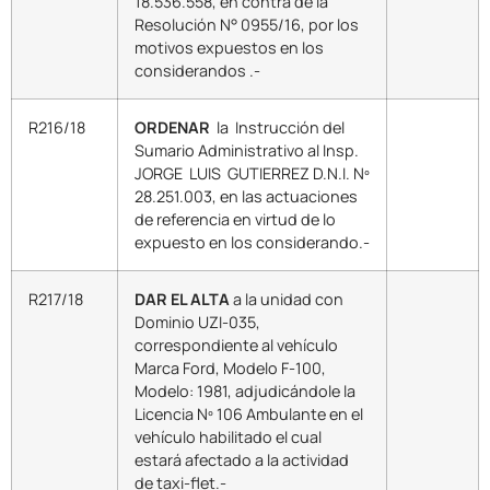
18.536.558, en contra de la
Resolución N° 0955/16, por los
motivos expuestos en los
considerandos .-
R216/18
ORDENAR
la Instrucción del
Sumario Administrativo al Insp.
JORGE LUIS GUTIERREZ D.N.I. Nº
28.251.003, en las actuaciones
de referencia en virtud de lo
expuesto en los considerando.-
R217/18
DAR EL ALTA
a la unidad con
Dominio UZI-035,
correspondiente al vehículo
Marca Ford, Modelo F-100,
Modelo: 1981, adjudicándole la
Licencia Nº 106 Ambulante en el
vehículo habilitado el cual
estará afectado a la actividad
de taxi-flet.-