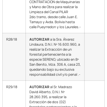
CONTRATACION de Maquinarias
y Mano de Obra para realizar la
Limpieza del Canal PILAR
2do.tramo, desde calle Juan E.
Tamayo y Avda. Bolivia hasta
calle Pueyrredon y los Laureles.-
R28/18
AUTORIZAR
a la Sra. Álvarez
Lindaura, D.N.I. Nº 16.600.960, a
realizar la Extracción de un
forestal perteneciente a la
especie SERENO, ubicado en Bº
San Benito, Mza. 306 A, casa 23,
quedando bajo su exclusiva
responsabilidad civil y/o penal .-
R29/18
AUTORIZAR
al Sr. Madrazo
David Alberto, D.N.I. Nº
28.260.395, a realizar la
Extracción de dos (02)
forestales pertenecientes a la