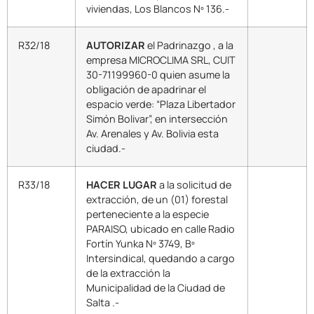
viviendas, Los Blancos Nº 136.-
R32/18
AUTORIZAR
el Padrinazgo , a la
empresa MICROCLIMA SRL, CUIT
30-71199960-0 quien asume la
obligación de apadrinar el
espacio verde: “Plaza Libertador
Simón Bolivar”, en intersección
Av. Arenales y Av. Bolivia esta
ciudad.-
R33/18
HACER LUGAR
a la solicitud de
extracción, de un (01) forestal
perteneciente a la especie
PARAISO, ubicado en calle Radio
Fortín Yunka Nº 3749, Bº
Intersindical, quedando a cargo
de la extracción la
Municipalidad de la Ciudad de
Salta .-