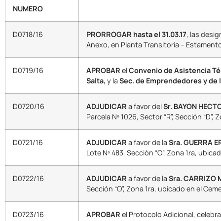
NUMERO
D0718/16
PRORROGAR
hasta el 31.03.17
, las desi
Anexo, en Planta Transitoria – Estament
D0719/16
APROBAR
el
Convenio de Asistencia Té
Salta,
y la
Sec. de Emprendedores y de l
D0720/16
ADJUDICAR
a favor del
Sr. BAYON HECT
Parcela Nº 1026, Sector “R”, Sección “D”
D0721/16
ADJUDICAR
a favor de la
Sra. GUERRA E
Lote Nº 483, Sección “O”, Zona 1ra, ubica
D0722/16
ADJUDICAR
a favor de la
Sra. CARRIZO 
Sección “O”, Zona 1ra, ubicado en el Ceme
D0723/16
APROBAR
el Protocolo Adicional, celebr