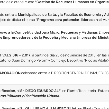
jeto de dictar el curso
“Gestión de Recursos Humanos en Organism
ado entre la
Municipalidad de Salta,
y la
Facultad de Economía y Ad
jeto de dictar el curso
“Programa para potenciar lideres en el Muni
oyo a la Competitividad para Micro, Pequeñas y Medianas Empr
 de Emprendedores y de la Pequeña y Mediana Empresa del Minist
VAL 2.016 – 2.017,
a partir del día 26 de noviembre de 2016, en las 
atorio “Juan Domingo Perón” y Complejo Deportivo “Nicolás Vitale”.
LABORACIÓN
celebrado entre la DIRECCIÓN GENERAL DE INMUEBLES
tificación
, al
Sr. DIEGO EDUARDO AL
E, en Planta Transitoria -Esta
ras Públicas y Planificación Urbana.-
ificación,
al
Sr. GUILLERMO ALEJANDRO SILVA,
en Planta Transito