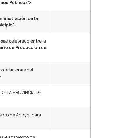
os Públicos”.-
ministración de la
cipio”.-
esa
s celebrado entre la
erio de Producción de
instalaciones del
-
 DE LA PROVINCIA DE
mento de Apoyo, para
ria -Estamento de