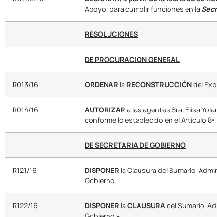
Apoyo, para cumplir funciones en la
Secr
RESOLUCIONES
DE PROCURACION GENERAL
R013/16
ORDENAR
la
RECONSTRUCCIÓN
del Exp
R014/16
AUTORIZAR
a las agentes Sra. Elisa Yola
conforme lo establecido en el Articulo 8º, 
DE SECRETARIA DE GOBIERNO
R121/16
DISPONER
la Clausura del Sumario Admin
Gobierno.-
R122/16
DISPONER
la
CLAUSURA
del Sumario Adm
Gobierno.-