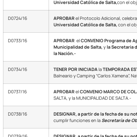
Universidad Católica de Salta,
con el ob
D0724/16
APROBAR
el Protocolo Adicional, celebr
Universidad Católica de Salta,
con el ob
D0733/16
APROBAR
el
CONVENIO
Programa de Ap
Municipalidad de Salta,
y
la Secretaria
la Nación.-
D0734/16
TENER POR INICIADA
la
TEMPORADA ESTI
Balneario y Camping “Carlos Xamena”, Nat
D0737/16
APROBAR
el
CONVENIO MARCO DE CO
SALTA, y la MUNICIPALIDAD DE SALTA.-
D0738/16
DESIGNAR, a partir de la fecha de su no
cumplir funciones en la
Secretaría de Ob
D0739/16
DESIGNAR, a partir de la fecha de su not