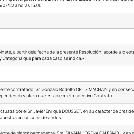
25/07/22 a horas 15:00.
ete, a partir dela fecha de la presente Resolución, acorde a lo est
o y Categoría que para cada caso se indica.-
ente contratado, Sr. Gonzalo Rodolfo ORTÍZ MACHAIN y en consecuen
ependencia y plazo que establece el respectivo Contrato.-
uada por el Sr. Javier Enrique DOUSSET, en su carácter de presiden
xpuestos en los considerandos.
ente de planta permanente, Sra. SILVANA LORENA CALERMO, , y en co