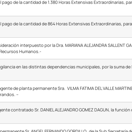
ago de la cantidad de 1.380 Horas Extensivas Extraordinarias, para 
ago de la cantidad de 864 Horas Extensivas Extraordinarias, para e
deración interpuesto por la Dra. MARIANA ALEJANDRA SALLENT GARC
y Recursos Humanos.-
lancia en las distintas dependencias municipales, por la suma de $ 
la agente de planta permanente Sra. VILMA FATIMA DEL VALLE MARTINE
erandos. –
l agente contratado Sr. DANIEL ALEJANDRO GOMEZ DAGUN, la función d
ta permanente Sr. ANGEL FERNANDO GORDILLO, de la Sub Secretaría d