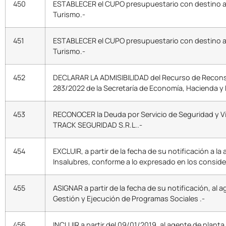
450
ESTABLECER el CUPO presupuestario con destino al p
Turismo.-
451
ESTABLECER el CUPO presupuestario con destino al p
Turismo.-
452
DECLARAR LA ADMISIBILIDAD del Recurso de Reconsi
283/2022 de la Secretaría de Economía, Hacienda 
453
RECONOCER la Deuda por Servicio de Seguridad y Vigi
TRACK SEGURIDAD S.R.L..-
454
EXCLUIR, a partir de la fecha de su notificación a 
Insalubres, conforme a lo expresado en los consid
455
ASIGNAR a partir de la fecha de su notificación, a
Gestión y Ejecución de Programas Sociales .-
456
INCLUIR a partir del 09/01/2019, al agente de plan