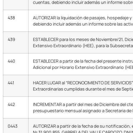
cuentas, debiendo incluir además un informe sobre 
438
AUTORIZAR la liquidación de pasajes, hospedaje y 
debiendo incluir además un informe sobre las activ
439
ESTABLECER para los meses de Noviembre/21, Dicie
Extensivo Extraordinario (HEE), para la Subsecret
440
ESTABLECER a partir de la fecha del presente inst
Adicional por Horario Extensivo Extraordinario (HE
441
HACER LUGAR al “RECONOCIMIENTO DE SERVICIOS” y a
Extraordinarias cumplidas durante el mes de Septi
442
INCREMENTAR a partir del mes de Diciembre del cte.
presupuestario mensual asignado a Secretaria de 
0443
AUTORIZAR a partir de la fecha de su notificació
Nº 31.900.855, GABRIELA DEL VALLE CARDOZO, DNI Nº