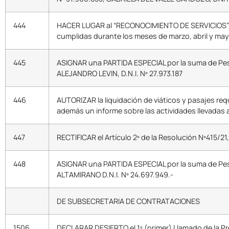
444
HACER LUGAR al “RECONOCIMIENTO DE SERVICIOS” y 
cumplidas durante los meses de marzo, abril y may
445
ASIGNAR una PARTIDA ESPECIAL por la suma de Peso
ALEJANDRO LEVIN, D.N.I. Nº 27.973.187
446
AUTORIZAR la liquidación de viáticos y pasajes req
además un informe sobre las actividades llevadas a
447
RECTIFICAR el Artículo 2º de la Resolución Nº415/21
448
ASIGNAR una PARTIDA ESPECIAL por la suma de Peso
ALTAMIRANO D.N.I. Nº 24.697.949.-
DE SUBSECRETARIA DE CONTRATACIONES
1506
DECLARAR DESIERTO el 1º (primer) Llamado de la P