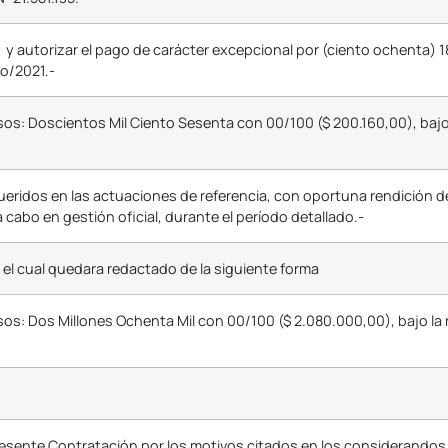
autorizar el pago de carácter excepcional por (ciento ochenta) 1
o/2021.-
s: Doscientos Mil Ciento Sesenta con 00/100 ($ 200.160,00), bajo l
ueridos en las actuaciones de referencia, con oportuna rendición d
 cabo en gestión oficial, durante el período detallado.-
, el cual quedara redactado de la siguiente forma
s: Dos Millones Ochenta Mil con 00/100 ($ 2.080.000,00), bajo la 
resente Contratación por los motivos citados en los considerandos