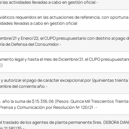
las actividades llevadas a cabo en gestión oficial.-
viáticos requeridos en las actuaciones de referencia, con oportuna
idades llevadas a cabo en gestión oficial
mbre/21 y Enero/22, el CUPO presupuestario con destino al pago de
aría de Defensa del Consumidor.-
rumento legal y hasta el mes de Diciembre/21, el CUPO presupuestari
E)
utorizar el pago de carácter excepcional por (quinientas treinta 
embre del corriente año.-
 año la suma de $ 15.336,06 (Pesos: Quince Mil Trescientos Treinta
Prensa y Comunicación por Resolución Nº 120/21 .-
n, el traslado de los agentes de planta permanente Sres. DEBORA 
 21.581.135.-