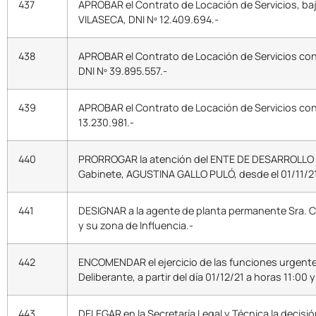
437
APROBAR el Contrato de Locación de Servicios, baj
VILASECA, DNI Nº 12.409.694.-
438
APROBAR el Contrato de Locación de Servicios con
DNI Nº 39.895.557.-
439
APROBAR el Contrato de Locación de Servicios con 
13.230.981.-
440
PRORROGAR la atención del ENTE DE DESARROLLO 
Gabinete, AGUSTINA GALLO PULÓ, desde el 01/11/21 y
441
DESIGNAR a la agente de planta permanente Sra. CA
y su zona de Influencia.-
442
ENCOMENDAR el ejercicio de las funciones urgent
Deliberante, a partir del día 01/12/21 a horas 11:00 
443
DELEGAR en la Secretaría Legal y Técnica la decisi