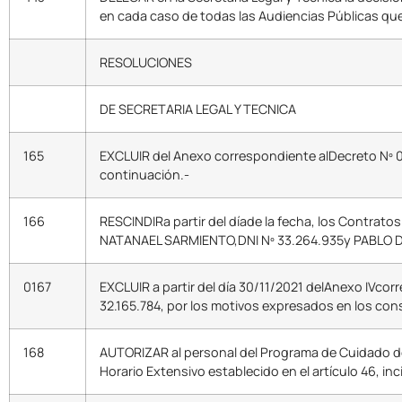
en cada caso de todas las Audiencias Públicas que 
RESOLUCIONES
DE SECRETARIA LEGAL Y TECNICA
165
EXCLUIR del Anexo correspondiente alDecreto Nº 04
continuación.-
166
RESCINDIRa partir del díade la fecha, los Contrato
NATANAEL SARMIENTO,DNI Nº 33.264.935y PABLO D
0167
EXCLUIR a partir del día 30/11/2021 delAnexo IVco
32.165.784, por los motivos expresados en los con
168
AUTORIZAR al personal del Programa de Cuidado de l
Horario Extensivo establecido en el artículo 46, in