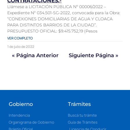
CONTRATACIONES.-
Llámese a LICITACIÓN PÚBLICA Nº 00006/2022 –
Expediente Nº 034.501-SG-2022, convocada para la Obra:
“CONEXIONES DOMICILIARIAS DE AGUA Y CLOACA
PARA DISTINTOS BARRIOS DE LA CIUDAD”.
PRESUPUESTO OFICIAL: $9.415.752,19 (Pesos
VER COMPLETO
1 de julio de 2022
« Página Anterior
Siguiente Página »
Gobierno
Trámites
Intendencia
Buscá tu trámite
Organigrama de Gobierno
Guía de Trámites
Boletín Oficial
Licencia de Conducir