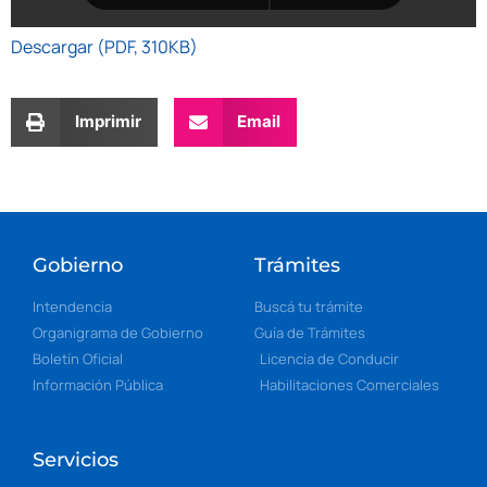
Descargar (PDF, 310KB)
Imprimir
Email
Gobierno
Trámites
Intendencia
Buscá tu trámite
Organigrama de Gobierno
Guía de Trámites
Boletín Oficial
Licencia de Conducir
Información Pública
Habilitaciones Comerciales
Servicios