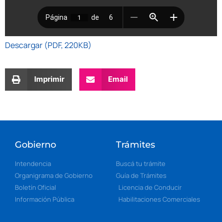
Descargar (PDF, 220KB)
Imprimir
Email
Gobierno
Trámites
Intendencia
Buscá tu trámite
Organigrama de Gobierno
Guía de Trámites
Boletín Oficial
Licencia de Conducir
Información Pública
Habilitaciones Comerciales