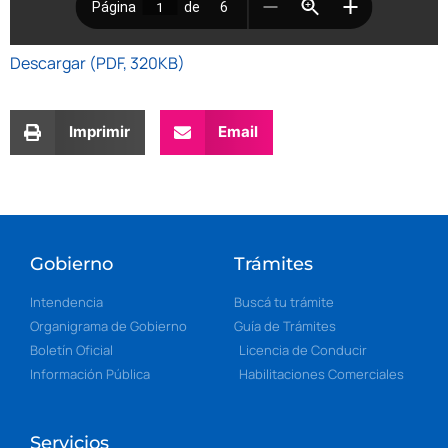
Descargar (PDF, 320KB)
Imprimir
Email
Gobierno
Trámites
Intendencia
Buscá tu trámite
Organigrama de Gobierno
Guía de Trámites
Boletín Oficial
Licencia de Conducir
Información Pública
Habilitaciones Comerciales
Servicios