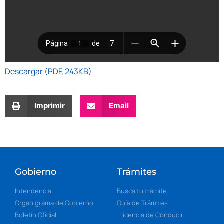
Descargar (PDF, 243KB)
Imprimir
Email
Gobierno
Trámites
Intendencia
Buscá tu trámite
Organigrama de Gobierno
Guía de Trámites
Boletín Oficial
Licencia de Conducir