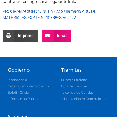
contratación ingresar al siguiente link:
PROGRAMACION CD Nº 114 -23 2º llamado ADQ DE
MATERIALES EXPTE N° 10788-SG-2022
Imprimir
Email
Gobierno
Trámites
Intendencia
Buscá tu trámite
Organigrama de Gobierno
Guía de Trámites
Boletín Oficial
Licencia de Conducir
Información Pública
Habilitaciones Comerciales
Servicios