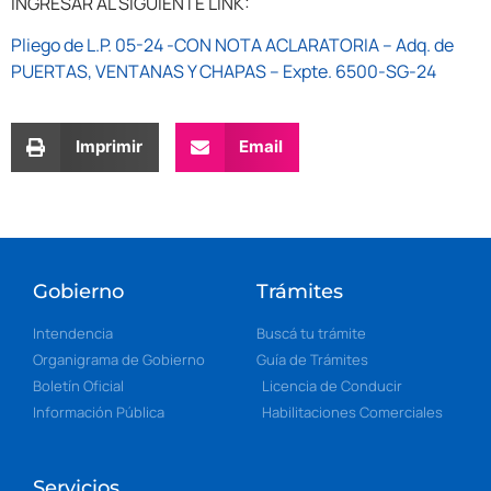
INGRESAR AL SIGUIENTE LINK:
Pliego de L.P. 05-24 -CON NOTA ACLARATORIA – Adq. de
PUERTAS, VENTANAS Y CHAPAS – Expte. 6500-SG-24
Imprimir
Email
Gobierno
Trámites
Intendencia
Buscá tu trámite
Organigrama de Gobierno
Guía de Trámites
Boletín Oficial
Licencia de Conducir
Información Pública
Habilitaciones Comerciales
Servicios