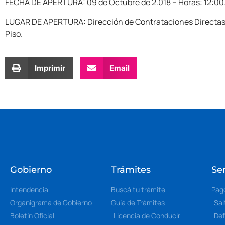
FECHA DE APERTURA: 09 de Octubre de 2.018 – Horas: 12:00
LUGAR DE APERTURA: Dirección de Contrataciones Directas Me
Piso.
Imprimir
Email
Gobierno
Trámites
Ser
Intendencia
Buscá tu trámite
Pag
Organigrama de Gobierno
Guía de Trámites
Sal
Boletín Oficial
Licencia de Conducir
Def