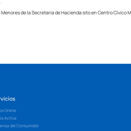
.
nores de la Secretaría de Hacienda sito en Centro Cívico Mu
vicios
os Online
ta Activa
ensa del Consumidor