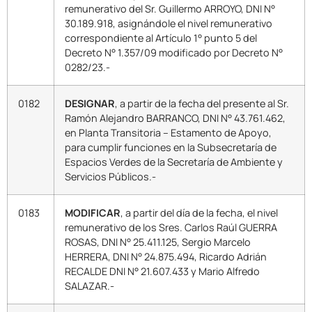
remunerativo del Sr. Guillermo ARROYO, DNI N°
30.189.918, asignándole el nivel remunerativo
correspondiente al Artículo 1° punto 5 del
Decreto N° 1.357/09 modificado por Decreto N°
0282/23.-
0182
DESIGNAR
, a partir de la fecha del presente al Sr.
Ramón Alejandro BARRANCO, DNI N° 43.761.462,
en Planta Transitoria – Estamento de Apoyo,
para cumplir funciones en la Subsecretaría de
Espacios Verdes de la Secretaría de Ambiente y
Servicios Públicos.-
0183
MODIFICAR
, a partir del día de la fecha, el nivel
remunerativo de los Sres. Carlos Raúl GUERRA
ROSAS, DNI N° 25.411.125, Sergio Marcelo
HERRERA, DNI N° 24.875.494, Ricardo Adrián
RECALDE DNI N° 21.607.433 y Mario Alfredo
SALAZAR.-