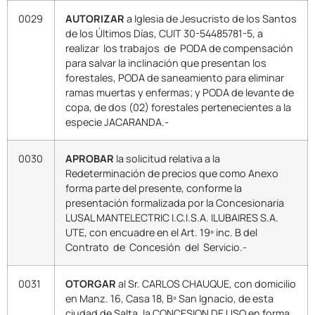
0029
AUTORIZAR
a Iglesia de Jesucristo de los Santos
de los Últimos Días, CUIT 30-54485781-5, a
realizar los trabajos de PODA de compensación
para salvar la inclinación que presentan los
forestales, PODA de saneamiento para eliminar
ramas muertas y enfermas; y PODA de levante de
copa, de dos (02) forestales pertenecientes a la
especie JACARANDA.-
0030
APROBAR
la solicitud relativa a la
Redeterminación de precios que como Anexo
forma parte del presente, conforme la
presentación formalizada por la Concesionaria
LUSAL MANTELECTRIC I.C.I.S.A. ILUBAIRES S.A.
UTE, con encuadre en el Art. 19º inc. B del
Contrato de Concesión del Servicio.-
0031
OTORGAR
al Sr. CARLOS CHAUQUE, con domicilio
en Manz. 16, Casa 18, Bº San Ignacio, de esta
ciudad de Salta, la CONCESION DE USO en forma