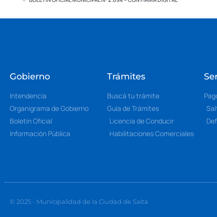
Gobierno
Trámites
Ser
Intendencia
Buscá tu trámite
Pag
Organigrama de Gobierno
Guía de Trámites
Sal
Boletín Oficial
Licencia de Conducir
Def
Información Pública
Habilitaciones Comerciales
© 2025 - Municipalidad de la Ciudad de Salta