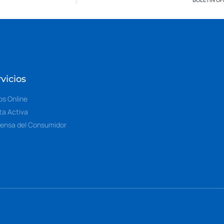
vicios
os Online
ta Activa
ensa del Consumidor