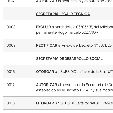
0124
AUTORIZAR
la depuración y expurgo de la doc
SECRETARIA LEGAL Y TECNICA
0008
EXCLUIR
a partir del día 06/03/25, del Adici
permanente Hugo marcelo LOZANO.-
0009
RECTIFICAR
el Anexo del Decreto N° 0071/25,
SECRETARIA DE DESARROLLO SOCIAL
0016
OTORGAR
un SUBSIDIO , a favor de la Sra. 
0017
AUTORIZAR
al personal de la Secretaría de De
establecido en el Decreto 1.173/12 y sus modif
0018
OTORGAR
un SUBSIDIO, a favor del Sr. FRAN