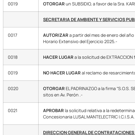
0019
OTORGAR
un SUBSIDIO, a favor de la Sra. 
SECRETARIA DE AMBIENTE Y SERVICIOS PU
0017
AUTORIZAR
a partir del mes de enero del añ
Horario Extensivo del Ejercicio 2025.-
0018
HACER LUGAR
a la solicitud de EXTRACCIO
0019
NO HACER LUGAR
al reclamo de resarcimien
0020
OTORGAR
EL PADRINAZGO a la firma “S.O.S. S
sitos en Av. Perón .-
0021
APROBAR
la solicitud relativa a la redeterm
Concesionaria LUSAL MANTELECTRIC I.C.I.S.A.
DIRECCION GENERAL DE CONTRATACIONES 