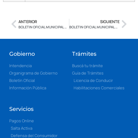
ANTERIOR
SIGUIENTE
BOLETIN OFICIAL MUNICIPAL Nº 2.673 – EDICION ESPECIAL – CON FIRMA DIGITAL
BOLETIN OFICIAL MUNICIPAL N° 2.675 – CON FIRMA DIGITAL
Gobierno
Trámites
Intendencia
Buscá tu trámite
Organigrama de Gobierno
Guía de Trámites
Boletín Oficial
Licencia de Conducir
Información Pública
Habilitaciones Comerciales
Servicios
Pagos Online
Salta Activa
Defensa del Consumidor