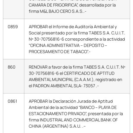
CAMARA DE FRIGORIFICA”, desarrollada por la
firma M&L BAJO CERO S.A.S..-
0859
APROBAR el Informe de Auditoría Ambiental y
Social presentado por la firma TABES S.A. C.U.I.T.
Nº 30-70756816-6 correspondiente a la actividad
“OFICINA ADMINISTRATIVA – DEPOSITO –
PROCESAMIENTO DE TABACO”.-
860
RENOVAR a favor de la firma TABES S.A. C.U.I.T. Nº
30-70756816-6 el CERTIFICADO DE APTITUD
AMBIENTAL MUNICIPAL (C.A.A.M.), registrado en
el PADRON AMBIENTAL SLA- 73057 .-
0861
APROBAR la Declaración Jurada de Aptitud
Ambiental de la actividad “BANCO – PLAYA DE
ESTACIONAMIENTO PRIVADO”, presentada por la
firma INDUSTRIAL AND COMMERCIAL BANK OF
CHINA (ARGENTINA) S.A.U. .–