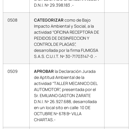
D.N.I. Nº 29.398.183 .-
0508
CATEGORIZAR
como de Bajo
Impacto Ambiental y Social, a la
actividad “OFICINA RECEPTORA DE
PEDIDOS DE DESINFECCION Y
CONTROL DE PLAGAS”,
desarrollada por la firma FUMIGSA
S.A.S. C.U.I.T. Nº 30-71703147-0 .-
0509
APROBAR
la Declaración Jurada
de Aptitud Ambiental de la
actividad “TALLER MECANICO DEL
AUTOMOTOR”, presentada por el
Sr. EMILIANO GASTON ZARATE
D.N.I. Nº 26.927.688, desarrollada
en un local sito en calle 10 DE
OCTUBRE Nº 678 Bº VILLA
CHARTAS.-