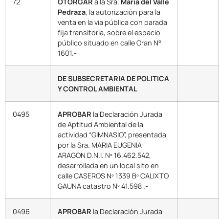
72
OTORGAR
a la Sra.
María del Valle
Pedraza
, la autorización para la
venta en la vía pública con parada
fija transitoria, sobre el espacio
público situado en calle Oran N°
1601.-
DE SUBSECRETARIA DE POLITICA
Y CONTROL AMBIENTAL
0495
APROBAR
la Declaración Jurada
de Aptitud Ambiental de la
actividad “GIMNASIO”, presentada
por la Sra. MARIA EUGENIA
ARAGON D.N.I. Nº 16.462.542,
desarrollada en un local sito en
calle CASEROS Nº 1339 Bº CALIXTO
GAUNA catastro Nº 41.598 .-
0496
APROBAR
la Declaración Jurada