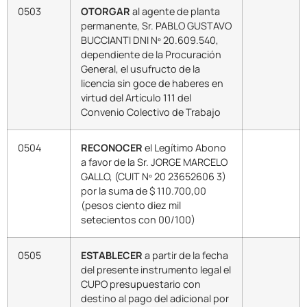
0503
OTORGAR
al agente de planta
permanente, Sr. PABLO GUSTAVO
BUCCIANTI DNI Nº 20.609.540,
dependiente de la Procuración
General, el usufructo de la
licencia sin goce de haberes en
virtud del Artículo 111 del
Convenio Colectivo de Trabajo
0504
RECONOCER
el Legítimo Abono
a favor de la Sr. JORGE MARCELO
GALLO, (CUIT Nº 20 23652606 3)
por la suma de $ 110.700,00
(pesos ciento diez mil
setecientos con 00/100)
0505
ESTABLECER
a partir de la fecha
del presente instrumento legal el
CUPO presupuestario con
destino al pago del adicional por