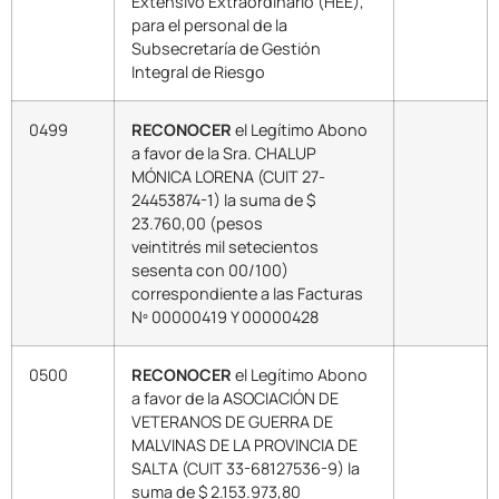
Extensivo Extraordinario (HEE),
para el personal de la
Subsecretaría de Gestión
Integral de Riesgo
0499
RECONOCER
el Legítimo Abono
a favor de la Sra. CHALUP
MÓNICA LORENA (CUIT 27-
24453874-1) la suma de $
23.760,00 (pesos
veintitrés mil setecientos
sesenta con 00/100)
correspondiente a las Facturas
Nº 00000419 Y 00000428
0500
RECONOCER
el Legítimo Abono
a favor de la ASOCIACIÓN DE
VETERANOS DE GUERRA DE
MALVINAS DE LA PROVINCIA DE
SALTA (CUIT 33-68127536-9) la
suma de $ 2.153.973,80