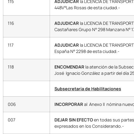
115
ADJUDICAR
la LICENCIA DE TRANSPORTE E
448V°Las Rosas de esta ciudad.-
116
ADJUDICAR
la LICENCIA DE TRANSPORTE 
Castañares Grupo N° 298 Manzana N° 17,
117
ADJUDICAR
la LICENCIA DE TRANSPORTE E
España N° 2298 de esta ciudad.-
118
ENCOMENDAR
la atención de la Subsec
José Ignacio González a partir del día 2
Subsecretaria de Habilitaciones
006
INCORPORAR
al Anexo II nómina nuevo
007
DEJAR SIN EFECTO
en todas sus partes 
expresados en los Considerando.-