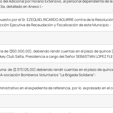
ro del Adicional por Horario Extensivo, al personal dependiente de l
Sa. detallado en Anexo I.-
puesto por el Sr. EZEQUIEL RICARDO AGUIRRE contra de la Resoluci
ección Ejecutiva de Recaudación y Fiscalización de este Municipio.-
ma de ($50.000,00), debiendo rendir cuentas en el plazo de quince (1
ckey Club Salta, Presidencia a cargo del Señor SEBASTIAN LOPEZ FL
ma de ($ 373.125,00) debiendo rendir cuentas en el plazo de quince (
aA-sociación Bomberos Voluntarios “La Brigada Solidaria”.-
ministrativo en el expediente de referencia, por lo expresado en el