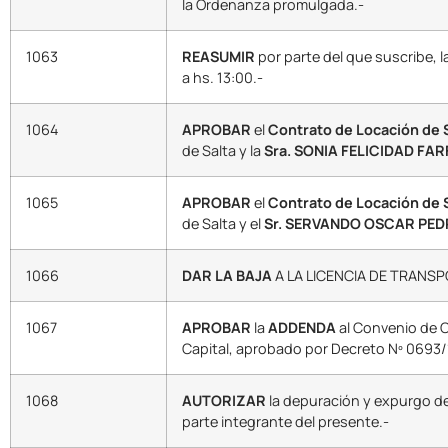
la Ordenanza promulgada.-
1063
REASUMIR
por parte del que suscribe, l
a hs. 13:00.-
1064
APROBAR
el
Contrato de Locación de S
de Salta y la
Sra. SONIA FELICIDAD FAR
1065
APROBAR
el
Contrato de Locación de 
de Salta y el
Sr. SERVANDO OSCAR PED
1066
DAR LA BAJA
A LA LICENCIA DE TRANSPOR
1067
APROBAR
la
ADDENDA
al Convenio de C
Capital, aprobado por Decreto Nº 0693/1
1068
AUTORIZAR
la depuración y expurgo de
parte integrante del presente.-