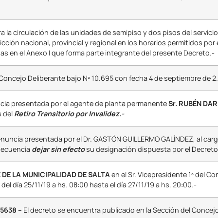
a la circulación de las unidades de semipiso y dos pisos del servici
cción nacional, provincial y regional en los horarios permitidos por el
s en el Anexo I que forma parte integrante del presente Decreto.-
Concejo Deliberante bajo Nº 10.695 con fecha 4 de septiembre de 2.
ncia presentada por el agente de planta permanente
Sr. RUBÉN DA
s del
Retiro Transitorio por Invalidez.-
renuncia presentada por el Dr. GASTÓN GUILLERMO GALÍNDEZ, al carg
nsecuencia
dejar sin efecto
su designación dispuesta por el Decreto
 DE LA MUNICIPALIDAD DE SALTA
en el Sr. Vicepresidente 1º del Co
 del día 25/11/19 a hs. 08:00 hasta el día 27/11/19 a hs. 20:00.-
15638
– El decreto se encuentra publicado en la Sección del Concejo