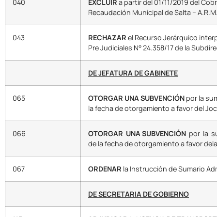
040
EXCLUIR
a partir del 01/11/2019 del Cob
Recaudación Municipal de Salta – A.R.M.
043
RECHAZAR
el Recurso Jerárquico inter
Pre Judiciales N° 24.358/17 de la Subdir
DE JEFATURA DE GABINETE
065
OTORGAR UNA SUBVENCIÓN
por la su
la fecha de otorgamiento a favor del Jo
066
OTORGAR UNA SUBVENCIÓN
por la su
de la fecha de otorgamiento a favor del
067
ORDENAR
la Instrucción de Sumario Ad
DE SECRETARIA DE GOBIERNO