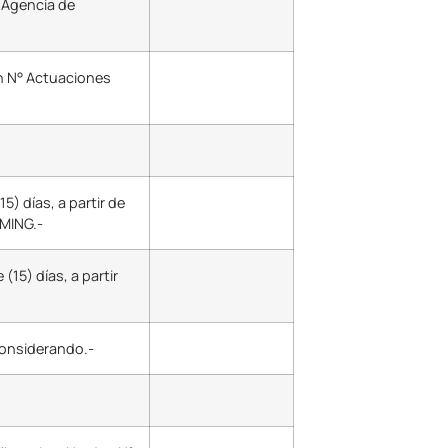
a Agencia de
ón N° Actuaciones
5) días, a partir de
EMING.-
15) días, a partir
 considerando.-