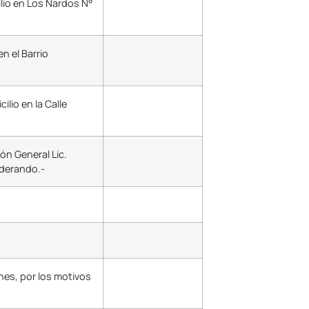
lio en Los Nardos N°
n el Barrio
lio en la Calle
ón General Lic.
iderando.-
nes, por los motivos