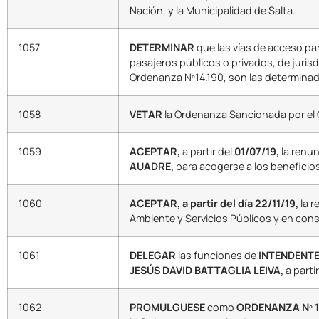
Nación, y la Municipalidad de Salta.-
1057
DETERMINAR
que las vías de acceso par
pasajeros públicos o privados, de jurisdi
Ordenanza Nº14.190, son las determinada
1058
VETAR
la Ordenanza Sancionada por el 
1059
ACEPTAR,
a partir del
01/07/19,
la renu
AUADRE,
para acogerse a los beneficio
1060
ACEPTAR, a partir del día 22/11/19,
la 
Ambiente y Servicios Públicos y en co
1061
DELEGAR
las funciones de
INTENDENTE
JESÚS DAVID BATTAGLIA LEIVA,
a partir
1062
PROMULGUESE
como
ORDENANZA Nº 