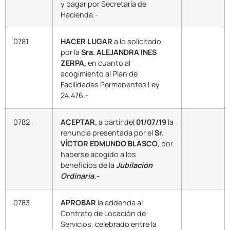
y pagar por Secretaría de
Hacienda.-
0781
HACER LUGAR
a lo solicitado
por la
Sra. ALEJANDRA INES
ZERPA,
en cuanto al
acogimiento al Plan de
Facilidades Permanentes Ley
24.476.-
0782
ACEPTAR,
a partir del
01/07/19
la
renuncia presentada por el
Sr.
VÍCTOR EDMUNDO BLASCO
, por
haberse acogido a los
beneficios de la
Jubilación
Ordinaria.-
0783
APROBAR
la addenda al
Contrato de Locación de
Servicios, celebrado entre la