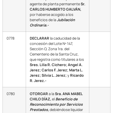
agente de planta permanente
Sr.
CARLOS HUMBERTO GALVÁN,
por haberse acogido a los
beneficios de la
Jubilación
Ordinaria.-
0778
DECLARAR
la caducidad de la
concesión del Lote Nº 147,
Sección O, Zona 1ra. del
Cementerio de la Santa Cruz,
que registra como titulares a los
Sres. Lilia R. Cichero; Angel A.
Jerez; Carlos F. Jerez; Marta L.
Jerez; Silvia L. Jerez;
y
Ricardo
R. Jerez.-
0780
OTORGAR
a la
Sra. ANA MABEL
CHILO DÍAZ,
el
Beneficio de
Reconocimiento por Servicios
Prestados,
debiéndose liquidar