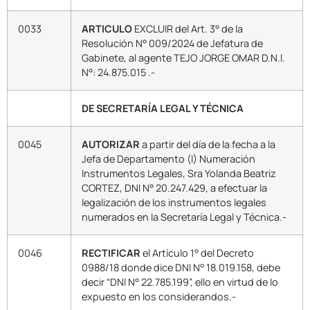
0033
ARTICULO
EXCLUIR del Art. 3° de la
Resolución N° 009/2024 de Jefatura de
Gabinete, al agente TEJO JORGE OMAR D.N.I.
N°: 24.875.015 .-
DE SECRETARÍA LEGAL Y TÉCNICA
0045
AUTORIZAR
a partir del día de la fecha a la
Jefa de Departamento (I) Numeración
Instrumentos Legales, Sra Yolanda Beatriz
CORTEZ, DNI N° 20.247.429, a efectuar la
legalización de los instrumentos legales
numerados en la Secretaría Legal y Técnica.-
0046
RECTIFICAR
el Artículo 1° del Decreto
0988/18 donde dice DNI N° 18.019.158, debe
decir “DNI N° 22.785.199”, ello en virtud de lo
expuesto en los considerandos.-