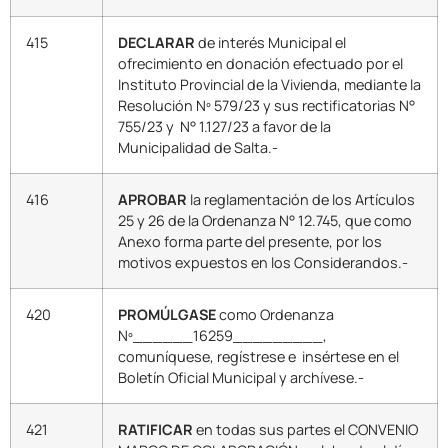
415
DECLARAR
de interés Municipal el
ofrecimiento en donación efectuado por el
Instituto Provincial de la Vivienda, mediante la
Resolución Nº 579/23 y sus rectificatorias N°
755/23 y N° 1.127/23 a favor de la
Municipalidad de Salta.-
416
APROBAR
la reglamentación de los Artículos
25 y 26 de la Ordenanza N° 12.745, que como
Anexo forma parte del presente, por los
motivos expuestos en los Considerandos.-
420
PROMÚLGASE
como Ordenanza
Nº______16259_________,
comuníquese, regístrese e insértese en el
Boletín Oficial Municipal y archívese.-
421
RATIFICAR
en todas sus partes el CONVENIO