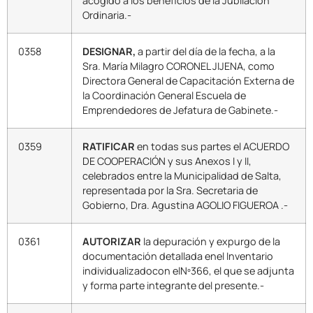
acogido a los beneficios de la Jubilación
Ordinaria.-
0358
DESIGNAR,
a partir del día de la fecha, a la
Sra. María Milagro CORONEL JIJENA, como
Directora General de Capacitación Externa de
la Coordinación General Escuela de
Emprendedores de Jefatura de Gabinete.-
0359
RATIFICAR
en todas sus partes el ACUERDO
DE COOPERACIÓN y sus Anexos I y II,
celebrados entre la Municipalidad de Salta,
representada por la Sra. Secretaria de
Gobierno, Dra. Agustina AGOLIO FIGUEROA .-
0361
AUTORIZAR
la depuración y expurgo de la
documentación detallada enel Inventario
individualizadocon elNº366, el que se adjunta
y forma parte integrante del presente.-