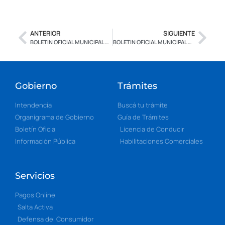
ANTERIOR
SIGUIENTE
BOLETIN OFICIAL MUNICIPAL N° 2.628 – CON FIRMA DIGITAL
BOLETIN OFICIAL MUNICIPAL N° 2.630 – CON FIRMA DIGITAL
Gobierno
Trámites
Intendencia
Buscá tu trámite
Organigrama de Gobierno
Guía de Trámites
Boletín Oficial
Licencia de Conducir
Información Pública
Habilitaciones Comerciales
Servicios
Pagos Online
Salta Activa
Defensa del Consumidor