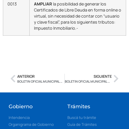
0013
AMPLIAR
la posibilidad de generar los
Certificados de Libre Deuda en forma online o
virtual, sin necesidad de contar con “usuario
y clave fiscal”, para los siguientes tributos:
Impuesto Inmobiliario.-
ANTERIOR
SIGUIENTE
BOLETIN OFICIAL MUNICIPAL N° 2.613 – CON FIRMA DIGITAL
BOLETIN OFICIAL MUNICIPAL N° 2.615 – CON FIRMA DIGITAL
Gobierno
Trámites
Intendencia
Buscá tu trámite
Organigrama de Gobierno
Guía de Trámites