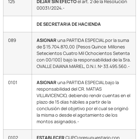
125
DEJAR SIN EFECTO
el art. 2 de la Resolución
00031/2024.-
DE SECRETARIA DE HACIENDA
089
ASIGNAR
una PARTIDA ESPECIAL por la suma
de $ 15.704.870,00 (Pesos Quince Millones
Setecientos Cuatro Mil Ochocientos Setenta
con 00/100) bajo la responsabilidad de la Sra.
OVALLE DAIANA MARIEL, D.N.I. Nº 33.495.560.-
0101
ASIGNAR
una PARTIDA ESPECIAL bajo la
responsabilidad del CR. MATIAS
VILLAVICENCIO, debiendo rendir cuentas en el
plazo de 15 días hábiles a partir de la
conclusión del objetivo por el cual se originó
la misma o desde el agotamiento de los
montos asignados.-
0102
ESTABLECER
CUPO presupuestario con