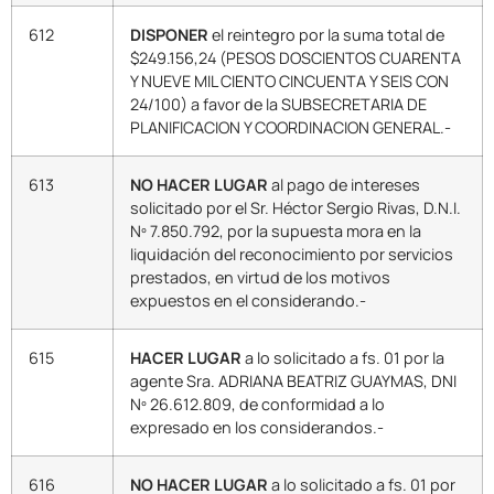
612
DISPONER
el reintegro por la suma total de
$249.156,24 (PESOS DOSCIENTOS CUARENTA
Y NUEVE MIL CIENTO CINCUENTA Y SEIS CON
24/100) a favor de la SUBSECRETARIA DE
PLANIFICACION Y COORDINACION GENERAL.-
613
NO HACER LUGAR
al pago de intereses
solicitado por el Sr. Héctor Sergio Rivas, D.N.I.
Nº 7.850.792, por la supuesta mora en la
liquidación del reconocimiento por servicios
prestados, en virtud de los motivos
expuestos en el considerando.-
615
HACER LUGAR
a lo solicitado a fs. 01 por la
agente Sra. ADRIANA BEATRIZ GUAYMAS, DNI
Nº 26.612.809, de conformidad a lo
expresado en los considerandos.-
616
NO HACER LUGAR
a lo solicitado a fs. 01 por