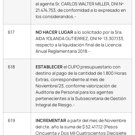
el agente Sr. CARLOS WALTER MILLER, DNI Nº
21.474.753, de conformidad a lo expresado en
los considerandos.-
617
NO HACER LUGAR
a lo solicitado por la Sra.
AIDA YOLANDA GUTIERREZ, DNI Nº 13.307.133,
respecto a la liquidación final de la Licencia
Anual Reglamentaria 2018.-
618
ESTABLECER
el CUPO presupuestario con
destino al pago de la cantidad de 1.800 Horas
Extras, correspondiente al mes de
Noviembre/23, conforme valorización de
Auditoria de Personal para los agentes
pertenecientes a la Subsecretaria de Gestión
Integral de Riesgo.-
619
INCREMENTAR
a partir del mes de Noviembre
del cte. año la suma de $ 52.417,12 (Pesos
Cincuenta y Dos Mil Cuatrocientos Diecisiete