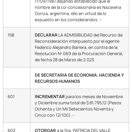
11/09/1987,dejando establecido que el
nombre de la co-concesionaria es Nazarena
Gonza, argentina, ello en virtud de lo
expuesto en los considerandos. –
158
DECLARAR
LA ADMISIBILIDAD del Recurso de
Reconsideración interpuesto por el agente
Federico Alejandro Barrera, en contra de la
Resolución Nº 069 de la Procuración General,
de fecha 28 de Marzo de 2.023.
DE SECRETARIA DE ECONOMIA, HACIENDA Y
RECURSOS HUMANOS
601
INCREMENTAR
para los meses de Noviembre
y Diciembre suma total de $ 81.795,12 (Pesos
Ochenta y Un Mil Setecientos Noventa y
Cinco con 12/100) .-
602
OTORGAR
a la Sra. PATRICIA DEL VALLE