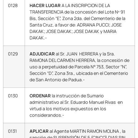
0128
HACER LUGAR
A LA INSCRIPCION DE LA
TRANSFERENCIA de la concesión del Lote Nº 91
Bis, Sección “E”, Zona 2da. del Cementerio de la
Santa Cruz, a favor de: ADRIANA PUCCI; JOSE
DAKAK; JOSE DAKAK; JOSE DAKAK y MARIA
DAKAK.-
0129
ADJUDICAR
al Sr. JUAN HERRERA y la Sra.
RAMONA DEL CARMEN HERRERA, la concesión de
uso a perpetuidad de Parcela N° 753, Sector “N”,
Sección “D”, Zona 3ra., ubicada en el Cementerio
de San Antonio de Padua.-
0130
ORDENAR
la instrucción de Sumario
administrativo al Sr. Eduardo Manuel Rivas en
virtud a los motivos expuestos en los
considerandos.-
0131
APLICAR
al Agente MARTIN RAMON MOLINA , la
sanción de SUSPENSIÓN DE 5 (CINCO) DIAS SIN