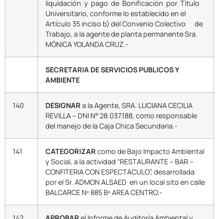
liquidación y pago de Bonificación por Titulo
Universitario, conforme lo establecido en el
Artículo 35 inciso b) del Convenio Colectivo de
Trabajo, a la agente de planta permanente Sra.
MÓNICA YOLANDA CRUZ.-
SECRETARIA DE SERVICIOS PUBLICOS Y
AMBIENTE
140
DESIGNAR
a la Agente, SRA. LUCIANA CECILIA
REVILLA – DNI N° 28.037.188, como responsable
del manejo de la Caja Chica Secundaria.-
141
CATEGORIZAR
como de Bajo Impacto Ambiental
y Social, a la actividad “RESTAURANTE – BAR –
CONFITERIA CON ESPECTACULO”, desarrollada
por el Sr. ADMON ALSAED en un local sito en calle
BALCARCE Nº 885 Bº AREA CENTRO.-
142
APROBAR
el Informe de Auditoría Ambiental y