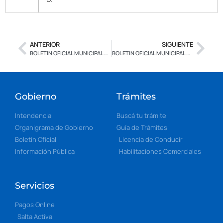
ANTERIOR
SIGUIENTE
BOLETIN OFICIAL MUNICIPAL N° 2.483 – EDICION ESPECIAL – CON FIRMA DIGITAL
BOLETIN OFICIAL MUNICIPAL N° 2.485 – EDICION ESPECIAL – CON FIRMA DIGITAL
Gobierno
Trámites
Intendencia
Buscá tu trámite
Organigrama de Gobierno
Guía de Trámites
Boletín Oficial
Licencia de Conducir
Información Pública
Habilitaciones Comerciales
Servicios
Pagos Online
Salta Activa