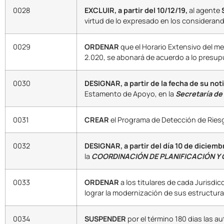
0028
EXCLUIR, a partir del 10/12/19,
al agente
virtud de lo expresado en los consideran
0029
ORDENAR
que el Horario Extensivo del me
2.020, se abonará de acuerdo a lo presup
0030
DESIGNAR, a partir de la fecha de su not
Estamento de Apoyo, en la
Secretaría de
0031
CREAR
el Programa de Detección de Riesgo
0032
DESIGNAR, a partir del día 10 de diciemb
la
COORDINACIÓN DE PLANIFICACIÓN Y
0033
ORDENAR
a los titulares de cada Jurisdi
lograr la modernización de sus estructura
0034
SUSPENDER
por el término 180 dias las a