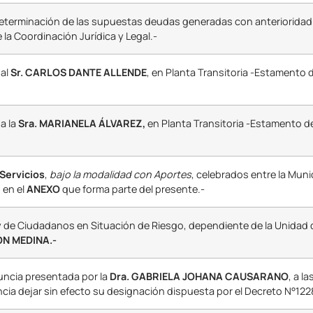
Determinación de las supuestas deudas generadas con anterioridad a
 la Coordinación Jurídica y Legal.-
 al
Sr. CARLOS DANTE ALLENDE
, en Planta Transitoria -Estamento 
,
a la
Sra. MARIANELA ÁLVAREZ,
en Planta Transitoria -Estamento d
Servicios
,
bajo la modalidad con Aportes
, celebrados entre la Muni
 en el
ANEXO
que forma parte del presente.-
 y de Ciudadanos en Situación de Riesgo, dependiente de la Unidad 
YÓN MEDINA.-
uncia presentada por la
Dra. GABRIELA JOHANA CAUSARANO
, a l
a dejar sin efecto su designación dispuesta por el Decreto N°122