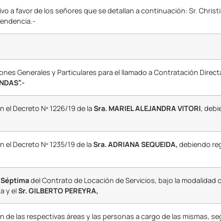
ivo a favor de los señores que se detallan a continuación: Sr. Christ
ntendencia.-
nes Generales y Particulares para el llamado a Contratación Direct
NDAS”.-
 el Decreto Nº 1226/19 de la
Sra. MARIEL ALEJANDRA VITORI
, deb
n el Decreto Nº 1235/19 de la
Sra. ADRIANA SEQUEIDA,
debiendo re
a Séptima
del Contrato de Locación de Servicios, bajo la modalidad 
a y el
Sr. GILBERTO PEREYRA,
 de las respectivas áreas y las personas a cargo de las mismas, s