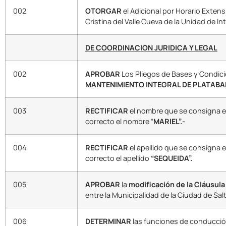
002
OTORGAR
el Adicional por Horario Extens
Cristina del Valle Cueva de la Unidad de I
DE COORDINACION JURIDICA Y LEGAL
002
APROBAR
Los Pliegos de Bases y Condicio
MANTENIMIENTO INTEGRAL DE PLATABA
003
RECTIFICAR
el nombre que se consigna en
correcto el nombre “
MARIEL”.-
004
RECTIFICAR
el apellido que se consigna e
correcto el apellido
“SEQUEIDA”.
005
APROBAR
la
modificación de la Cláusul
entre la Municipalidad de la Ciudad de Salt
006
DETERMINAR
las funciones de conducción