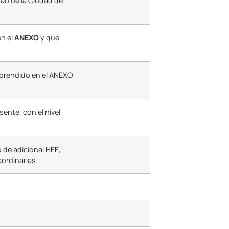
dad de la Ciudad de
en el
ANEXO
y que
mprendido en el ANEXO
ente, con el nivel
 de adicional HEE,
ordinarias.-