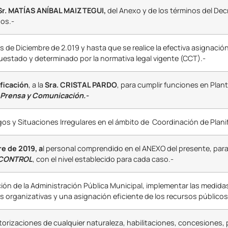
Sr. MATÍAS ANÍBAL MAIZTEGUI,
del Anexo y de los términos del Dec
dos.-
s de Diciembre de 2.019 y hasta que se realice la efectiva asignación
uestado y determinado por la normativa legal vigente (CCT).-
ificación
, a la
Sra. CRISTAL PARDO
, para cumplir funciones en Plant
 Prensa y Comunicación.-
s y Situaciones Irregulares en el ámbito de Coordinación de Planif
re de 2019, a
l personal comprendido en el ANEXO del presente, para
 CONTROL
, con el nivel establecido para cada caso.-
cción de la Administración Pública Municipal, implementar las medid
s organizativas y una asignación eficiente de los recursos públicos
utorizaciones de cualquier naturaleza, habilitaciones, concesiones,