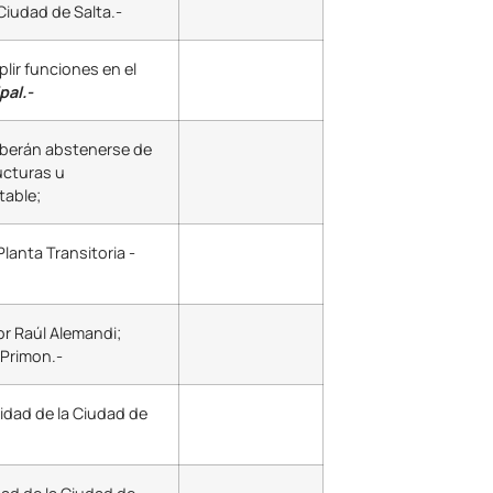
Ciudad de Salta.-
lir funciones en el
pal.-
eberán abstenerse de
ucturas u
table;
lanta Transitoria -
or Raúl Alemandi;
 Primon.-
idad de la Ciudad de