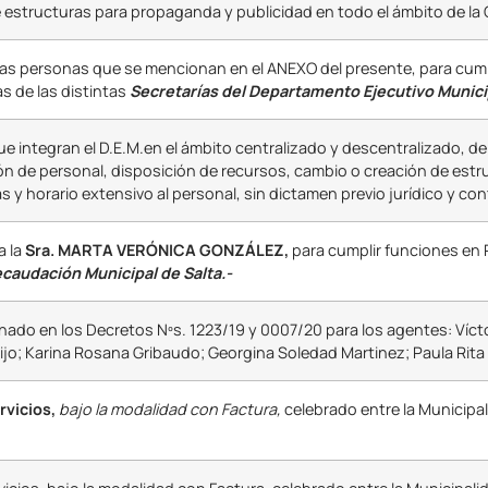
de estructuras para propaganda y publicidad en todo el ámbito de la 
las personas que se mencionan en el ANEXO del presente, para cump
s de las distintas
Secretarías del Departamento Ejecutivo Munici
 integran el D.E.M.en el ámbito centralizado y descentralizado, d
ón de personal, disposición de recursos, cambio o creación de estr
 y horario extensivo al personal, sin dictamen previo jurídico y con
 a la
Sra. MARTA VERÓNICA GONZÁLEZ,
para cumplir funciones en P
caudación Municipal de Salta.-
nado en los Decretos Nºs. 1223/19 y 0007/20 para los agentes: Víct
ijo; Karina Rosana Gribaudo; Georgina Soledad Martinez; Paula Rita
rvicios,
bajo la modalidad con Factura,
celebrado entre la Municipal