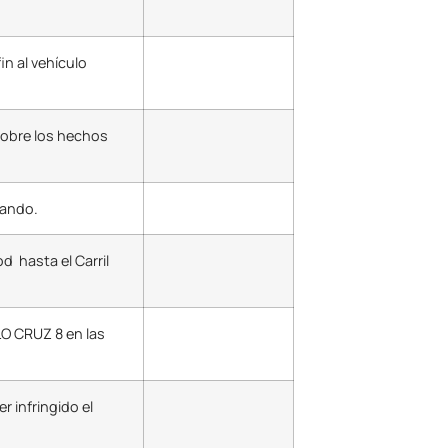
in al vehículo
obre los hechos
rando.
d hasta el Carril
O CRUZ 8 en las
 infringido el