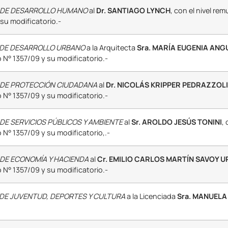
 DE DESARROLLO HUMANO
al
Dr. SANTIAGO LYNCH
, con el nivel re
 su modificatorio.-
 DE DESARROLLO URBANO
a la Arquitecta
Sra. MARÍA EUGENIA ANG
 N° 1357/09 y su modificatorio.-
 DE PROTECCIÓN CIUDADANA
al
Dr. NICOLÁS KRIPPER PEDRAZZOLI
 N° 1357/09 y su modificatorio.-
DE SERVICIOS PÚBLICOS Y AMBIENTE
al
Sr. AROLDO JESÚS TONINI
, 
 N° 1357/09 y su modificatorio,.-
DE ECONOMÍA Y HACIENDA
al
Cr. EMILIO CARLOS MARTÍN SAVOY U
 N° 1357/09 y su modificatorio.-
DE JUVENTUD, DEPORTES Y CULTURA
a la Licenciada
Sra. MANUEL