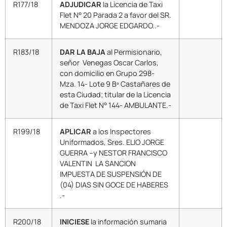
R177/18
ADJUDICAR
la Licencia de Taxi
Flet N° 20 Parada 2 a favor del SR.
MENDOZA JORGE EDGARDO..-
R183/18
DAR LA BAJA
al Permisionario,
señor Venegas Oscar Carlos,
con domicilio en Grupo 298-
Mza. 14- Lote 9 Bº Castañares de
esta Ciudad; titular de la Licencia
de Taxi Flet N° 144- AMBULANTE.-
R199/18
APLICAR
a los Inspectores
Uniformados, Sres. ELIO JORGE
GUERRA –y NESTOR FRANCISCO
VALENTIN LA SANCION
IMPUESTA DE SUSPENSIÓN DE
(04) DIAS SIN GOCE DE HABERES
.-
R200/18
INICIESE
la información sumaria