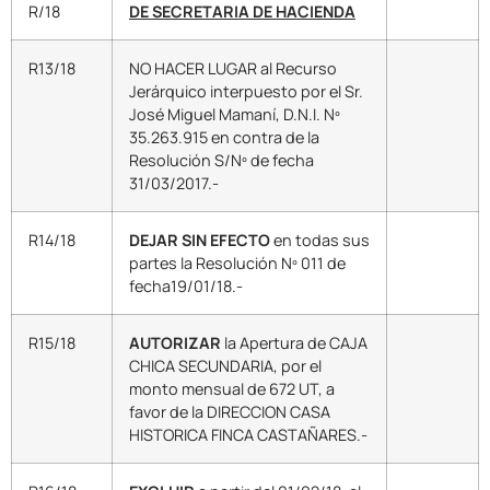
R/18
DE SECRETARIA DE HACIENDA
R13/18
NO HACER LUGAR al Recurso
Jerárquico interpuesto por el Sr.
José Miguel Mamaní, D.N.I. Nº
35.263.915 en contra de la
Resolución S/Nº de fecha
31/03/2017.-
R14/18
DEJAR SIN EFECTO
en todas sus
partes la Resolución Nº 011 de
fecha19/01/18.-
R15/18
AUTORIZAR
la Apertura de CAJA
CHICA SECUNDARIA, por el
monto mensual de 672 UT, a
favor de la DIRECCION CASA
HISTORICA FINCA CASTAÑARES.-